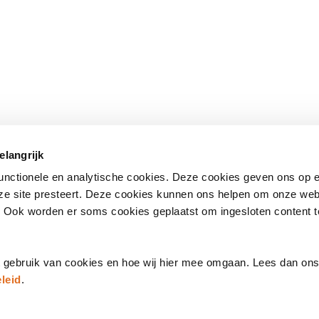
 onderwerpen
Direct naar
elangrijk
standaarden
– Nationale bibliotheek
(opent
functionele en analytische cookies. Deze cookies geven ons op
in
– Kwalificatiecentrum
nze site presteert. Deze cookies kunnen ons helpen om onze web
een
e
– Publicaties
. Ook worden er soms cookies geplaatst om ingesloten content 
nieuw
's
– Agenda
venster)
t gebruik van cookies en hoe wij hier mee omgaan. Lees dan on
leid
.
ns