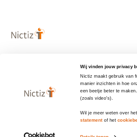
Over Nictiz
Populaire
Wij vinden jouw privacy b
– Strategie & visie
– Informatie
Nictiz maakt gebruik van 
– Werken bij Nictiz
– Zibs
manier inzichten in hoe o
– Nieuws
– Terminologi
een beetje beter te maken
(zoals video’s).
– Contact
– Programma
Wil je meer weten over he
statement
of het
cookiebe
Privacy statement
Cookiebeleid
Disclaimer
Bedrijfsgegeve
Details tonen