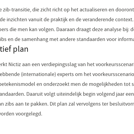
zib-transitie, die zicht richt op het actualiseren en dooront
 inzichten vanuit de praktijk en de veranderende context. V
oers die men kan volgen. Daaraan draagt deze analyse bij:
 zibs en de samenhang met andere standaarden voor inform
ief plan
rkt Nictiz aan een verdiepingsslag van het voorkeursscenari
bbende (internationale) experts om het voorkeursscenario t
betekenismodel en onderzoekt men de mogelijkheden tot 
andaarden. Daaruit volgt uiteindelijk begin volgend jaar een
an zibs aan te pakken. Dit plan zal vervolgens ter besluitv
 worden voorgelegd.