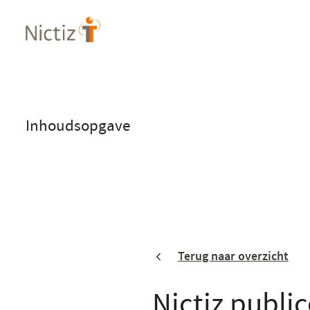
Overslaan
en
naar
de
inhoud
gaan
Inhoudsopgave
Terug naar overzicht
Nictiz publi