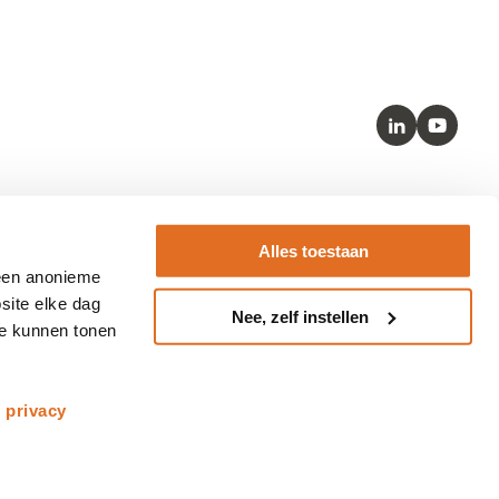
LinkedIn
Youtube
Kernstandaarden
Alles toestaan
– SNOMED
 een anonieme
– HL7 FHIR
site elke dag
Nee, zelf instellen
– LOINC
te kunnen tonen
– BgZ
s
privacy
Copyright © 2026 Nictiz