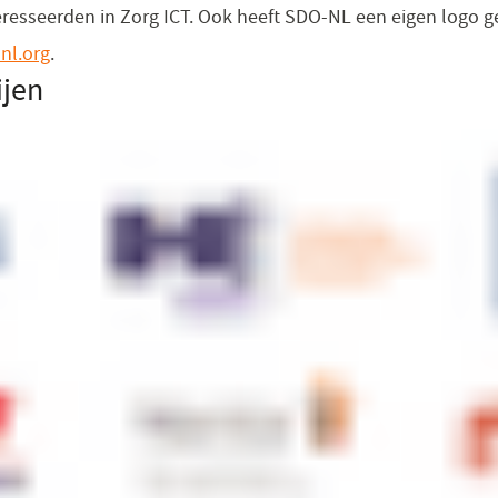
eresseerden in Zorg ICT. Ook heeft SDO-NL een eigen logo g
nl.org
(opent
.
jen
in
een
nieuw
venster)