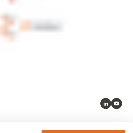
LinkedIn
Youtube
Kernstandaarden