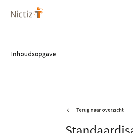
Overslaan
en
naar
de
inhoud
gaan
Inhoudsopgave
Terug naar overzicht
Standaardis