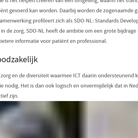
ie is het helpen creëren van een omgeving, waarin het stan
iciënt gevoerd kan worden. Daarbij worden de zogenaamde g
samenwerking profileert zich als SDO-NL: Standards Develo
 in de zorg. SDO-NL heeft de ambitie om een grote bijdrage 
etere informatie voor patiënt en professional.
oodzakelijk
zorg en de diversiteit waarmee ICT daarin ondersteunend ka
ie nodig. Het is dan ook logisch en onvermijdelijk dat in Ne
ief zijn.