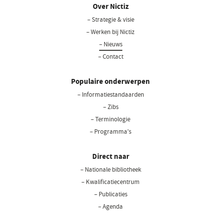
Over Nictiz
– Strategie & visie
– Werken bij Nictiz
– Nieuws
– Contact
Populaire onderwerpen
– Informatiestandaarden
– Zibs
– Terminologie
– Programma's
Direct naar
– Nationale bibliotheek
(opent
in
– Kwalificatiecentrum
een
– Publicaties
nieuw
– Agenda
venster)