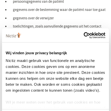
persoonsgegevens van de patiënt
gegevens over de bestemming waar de patiënt naar toe gaat
gegevens over de verwijzer
toelichtingen, zoals aanvullende gegevens uit het contact
met de patiënt
de urgentiecode, de verwijsreden en het verwachte
specialisme
Wij vinden jouw privacy belangrijk
Nictiz maakt gebruik van functionele en analytische
Hoe het werkt
cookies. Deze cookies geven ons op een anonieme
Nictiz biedt in Amigo! de stappen die nodig zijn voor het
manier inzichten in hoe onze site presteert. Deze cookies
kunnen ons helpen om onze website elke dag een beetje
implementeren van gestandaardiseerde informatie-uitwisseling
beter te maken. Ook worden er soms cookies geplaatst
stapsgewijs aan. Alles wat informatie-uitwisseling in de organisatie
om ingesloten content te kunnen tonen (zoals video’s).
raakt zoals organisatiebeleid, zorgprocessen, informatie, applicatie
en de IT-infrastructuur is te vinden in het stappenplan. Een
Wil je meer weten over het gebruik van cookies en hoe
zorgaanbieder kan met deze acties een plan van aanpak maken dat
wij hier mee omgaan. Lees dan ons
privacy statement
of