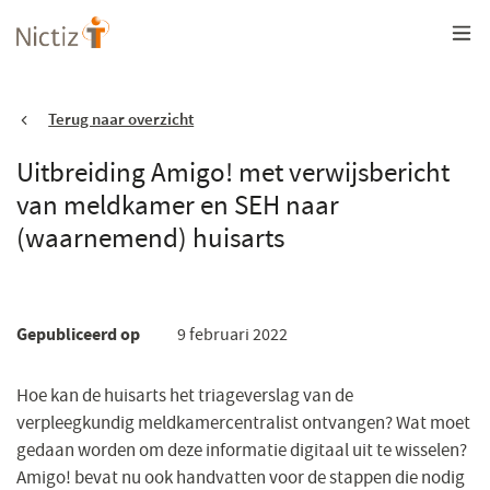
Overslaan
en
naar
de
inhoud
gaan
Terug naar overzicht
Uitbreiding Amigo! met verwijsbericht
van meldkamer en SEH naar
(waarnemend) huisarts
Gepubliceerd op
9 februari 2022
Hoe kan de huisarts het triageverslag van de
verpleegkundig meldkamercentralist ontvangen? Wat moet
gedaan worden om deze informatie digitaal uit te wisselen?
Amigo! bevat nu ook handvatten voor de stappen die nodig