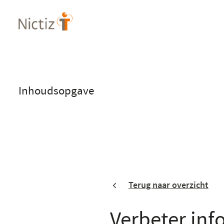
Overslaan
en
naar
de
inhoud
gaan
Inhoudsopgave
Terug naar overzicht
Verbeter inf