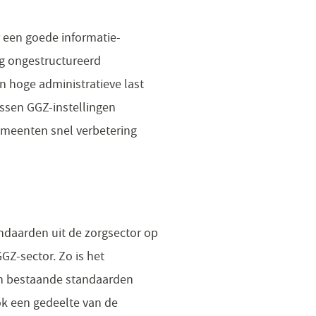
 een goede informatie-
og ongestructureerd
n hoge administratieve last
ussen GGZ-instellingen
emeenten snel verbetering
andaarden uit de zorgsector op
GGZ-sector. Zo is het
n bestaande standaarden
ok een gedeelte van de