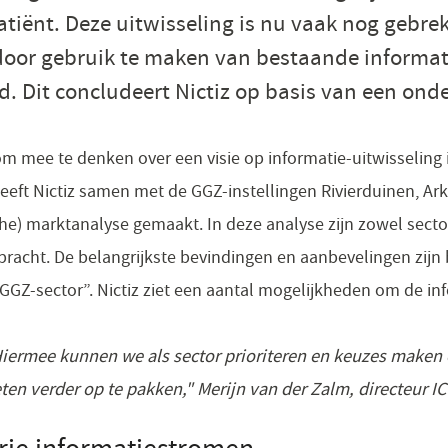
atiënt. Deze uitwisseling is nu vaak nog gebrek
 door gebruik te maken van bestaande informa
d. Dit concludeert Nictiz op basis van een ond
 om mee te denken over een visie op informatie-uitwisseling
 heeft Nictiz samen met de GGZ-instellingen Rivierduinen, A
he) marktanalyse gemaakt. In deze analyse zijn zowel sector
bracht. De belangrijkste bevindingen en aanbevelingen zijn 
 GGZ-sector”. Nictiz ziet een aantal mogelijkheden om de in
! Hiermee kunnen we als sector prioriteren en keuzes make
ten verder op te pakken," Merijn van der Zalm, directeur IC