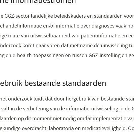
drie informatiestromen
e GGZ-sector landelijke beleidskaders en standaarden voor
behandelinformatie en/of informatie over diagnoses vaak n
lage mate van uitwisselbaarheid van patiëntinformatie en ee
 onderzoek komt naar voren dat met name de uitwisseling t
ing en e-health-toepassingen en tussen GGZ-instelling en g
gebruik bestaande standaarden
t het onderzoek luidt dat door hergebruik van bestaande st
 valt in de verbetering van de informatie-uitwisseling in de 
daarden op dit moment niet nodig omdat implementatie va
egkundige overdracht, laboratoria en medicatieveiligheid. O