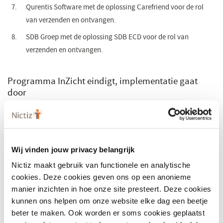
Qurentis Software met de oplossing Carefriend voor de rol
van verzenden en ontvangen.
SDB Groep met de oplossing SDB ECD voor de rol van
verzenden en ontvangen.
Programma InZicht eindigt, implementatie gaat
door
Het ministerie van VWS startte InZicht ooit om digitale
gegevensuitwisseling tussen cliënt en zorgprofessional en tussen
zorgprofessionals onderling te versnellen. Uniek aan de regeling is
Wij vinden jouw privacy belangrijk
dat deze zich niet alleen richt op uitwisseling binnen de langdurige
zorg, maar ook op die tussen langdurige en curatieve zorg. Binnen
Nictiz maakt gebruik van functionele en analytische
het programma werken zorgorganisaties en leveranciers aan de
cookies. Deze cookies geven ons op een anonieme
implementatie van de informatiestandaard eOverdracht 4.0. Die
manier inzichten in hoe onze site presteert. Deze cookies
kunnen ons helpen om onze website elke dag een beetje
zorgt voor een eenduidige en volledige elektronische overdracht
beter te maken. Ook worden er soms cookies geplaatst
van verpleegkundige cliëntgegevens. Het programma InZicht