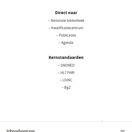
Direct naar
– Nationale bibliotheek
(opent
in
– Kwalificatiecentrum
een
– Publicaties
nieuw
– Agenda
venster)
Kernstandaarden
– SNOMED
– HL7 FHIR
– LOINC
– BgZ
Privacy statement
Cookiebeleid
Disclaimer
Bedrijfsgegevens
Copyright © 2026 Nictiz
Inhoudsopgave