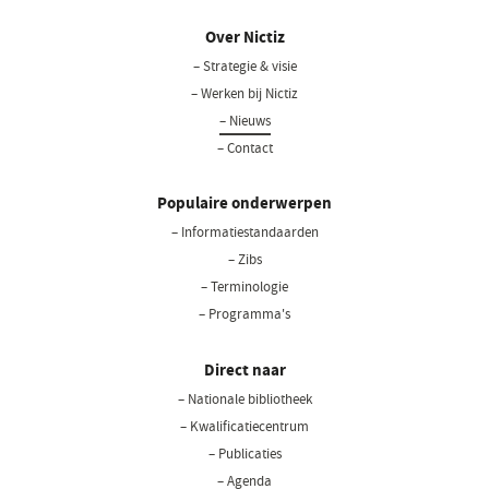
Over Nictiz
– Strategie & visie
– Werken bij Nictiz
– Nieuws
– Contact
Populaire onderwerpen
– Informatiestandaarden
– Zibs
– Terminologie
– Programma's
Direct naar
– Nationale bibliotheek
(opent
in
– Kwalificatiecentrum
een
– Publicaties
nieuw
– Agenda