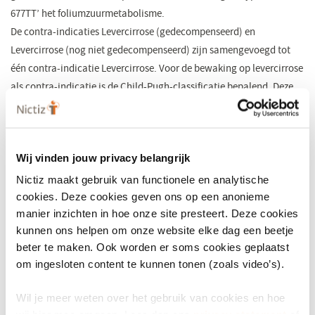
677TT’ het foliumzuurmetabolisme.
De contra-indicaties Levercirrose (gedecompenseerd) en
Levercirrose (nog niet gedecompenseerd) zijn samengevoegd tot
één contra-indicatie Levercirrose. Voor de bewaking op levercirrose
als contra-indicatie is de Child-Pugh-classificatie bepalend. Deze
classificatie geeft de ernst van de levercirrose aan. Doordat de
Child-Pugh-classificatie niet aansluit bij het onderscheid tussen
gedecompenseerd en nog niet gedecompenseerd zijn ze tot één
Wij vinden jouw privacy belangrijk
contra-indicatie samengevoegd.
​De omschrijving van contra-indicatie Endometriumcarcinoom is
Nictiz maakt gebruik van functionele en analytische
aangepast. Deze contra-indicatie geldt voor vrouwen die een
cookies. Deze cookies geven ons op een anonieme
manier inzichten in hoe onze site presteert. Deze cookies
baarmoedersparendebehandeling hebben ondergaan.
kunnen ons helpen om onze website elke dag een beetje
Communiceren in ‘dezelfde taal’
beter te maken. Ook worden er soms cookies geplaatst
om ingesloten content te kunnen tonen (zoals video’s).
Zorgverleners wisselen steeds meer gegevens uit met elkaar. Omdat
ze verschillende codestelsels gebruiken om contra-indicaties vast te
Wil je meer weten over het gebruik van cookies en hoe
leggen, is er één NCI-lijst ontwikkeld. Deze ondersteunt
wij hier mee omgaan. Lees dan ons
privacy statement
of