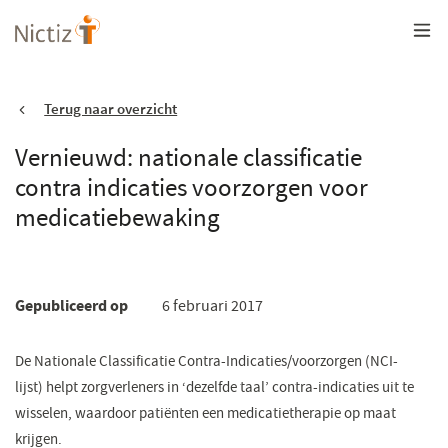
Overslaan
en
naar
de
inhoud
gaan
Terug naar overzicht
Vernieuwd: nationale classificatie
contra indicaties voorzorgen voor
medicatiebewaking
Gepubliceerd op
6 februari 2017
De Nationale Classificatie Contra-Indicaties/voorzorgen (NCI-
lijst) helpt zorgverleners in ‘dezelfde taal’ contra-indicaties uit te
wisselen, waardoor patiënten een medicatietherapie op maat
krijgen.