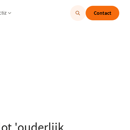
u openen
Menu openen
ctiz
Contact
ot 'ouderlijk