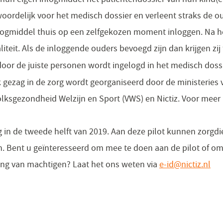
twoordelijk voor het medisch dossier en verleent straks de 
ogmiddel thuis op een zelfgekozen moment inloggen. Na he
liteit. Als de inloggende ouders bevoegd zijn dan krijgen zi
n door de juiste personen wordt ingelogd in het medisch dossi
jk gezag in de zorg wordt georganiseerd door de ministerie
olksgezondheid Welzijn en Sport (VWS) en Nictiz. Voor meer 
g in de tweede helft van 2019. Aan deze pilot kunnen zorgd
. Bent u geïnteresseerd om mee te doen aan de pilot of om
ing van machtigen? Laat het ons weten via
e-id@nictiz.nl
(op
in
ee
ni