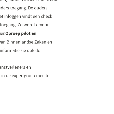
ouders toegang. De ouders
t inloggen vindt een check
j toegang. Zo wordt ervoor
Oproep pilot en
er.
s van Binnenlandse Zaken en
informatie zie ook de
ienstverleners en
 in de expertgroep mee te
ent
n
euw