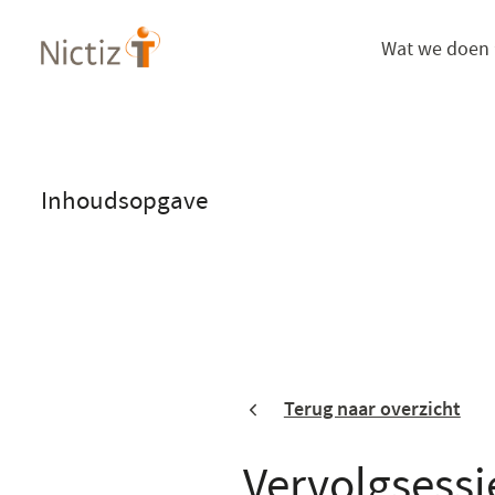
Overslaan
Wat we doen
en
naar
de
inhoud
gaan
Inhoudsopgave
Terug naar overzicht
Vervolgsessi