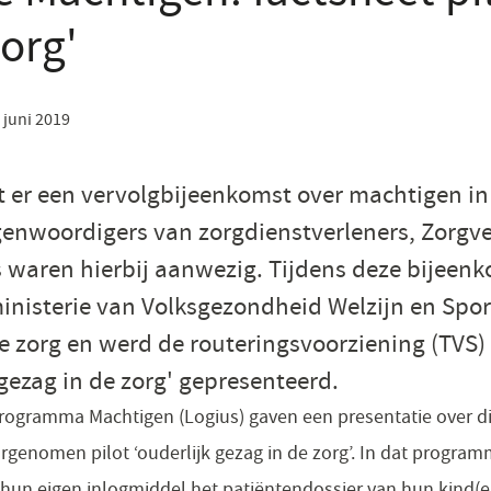
zorg'
 juni 2019
t er een vervolgbijeenkomst over machtigen in
enwoordigers van zorgdienstverleners, Zorgv
s waren hierbij aanwezig. Tijdens deze bijeen
nisterie van Volksgezondheid Welzijn en Sport
e zorg en werd de routeringsvoorziening (TVS)
 gezag in de zorg' gepresenteerd.
ogramma Machtigen (Logius) gaven een presentatie over dig
genomen pilot ‘ouderlijk gezag in de zorg’. In dat progra
hun eigen inlogmiddel het patiëntendossier van hun kind(e