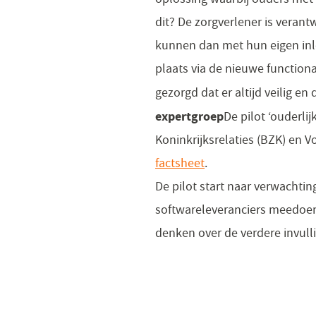
dit? De zorgverlener is veran
kunnen dan met hun eigen inl
plaats via de nieuwe functiona
gezorgd dat er altijd veilig e
expertgroep
De pilot ‘ouderli
Koninkrijksrelaties (BZK) en V
factsheet
.
De pilot start naar verwachtin
softwareleveranciers meedoen
denken over de verdere invull