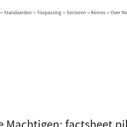
Menu openen
Menu openen
Menu openen
Menu openen
Men
Standaarden
Toepassing
Sectoren
Kennis
Over Ni
e Machtigen: factsheet pil