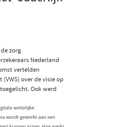
 de zorg
erzekeraars Nederland
komst vertelden
 (VWS) over de visie op
 toegelicht. Ook werd
itale wettelijke
mma wordt gewerkt aan een
ren) kunnen inzien. Hoe werkt