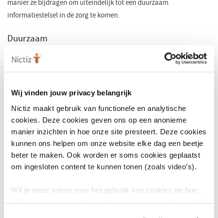
manier ze bijdragen om uiteindelijk tot een duurzaam
informatiestelsel in de zorg te komen.
Duurzaam
Het doel van een duurzaam informatiestelsel is de zorg beter,
betaalbaarder en toegankelijker te maken. Om dat te bereiken is
het belangrijk dat verschillende ontwikkelingen op regionaal,
Wij vinden jouw privacy belangrijk
landelijk en Europees gebied niet op zichzelf staan maar een
samenhangend geheel worden. Alleen dan kan sprake zijn van
Nictiz maakt gebruik van functionele en analytische
cookies. Deze cookies geven ons op een anonieme
overdracht en hergebruik van gegevens, minder medische fouten en
manier inzichten in hoe onze site presteert. Deze cookies
het terugdringen van registratielast. Nictiz ontwikkelt
kunnen ons helpen om onze website elke dag een beetje
informatiestandaarden en baseert zich daarbij zoveel mogelijk op
beter te maken. Ook worden er soms cookies geplaatst
generieke componenten, zoals het gebruik van
om ingesloten content te kunnen tonen (zoals video’s).
zorginformatiebouwsten (zibs) en eenheid van taal (oa SNOMED).
Hierdoor ontstaan er geen op zichzelf staande oplossingen, maar
Wil je meer weten over het gebruik van cookies en hoe
wordt samenhang geborgd om te komen tot een duurzaam
wij hier mee omgaan. Lees dan ons
privacy statement
of
informatiestelsel in de zorg.
het
cookiebeleid
.