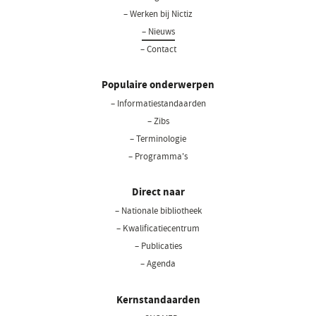
– Werken bij Nictiz
– Nieuws
– Contact
Populaire onderwerpen
– Informatiestandaarden
– Zibs
– Terminologie
– Programma's
Direct naar
– Nationale bibliotheek
(opent
in
– Kwalificatiecentrum
een
– Publicaties
nieuw
– Agenda
venster)
Kernstandaarden