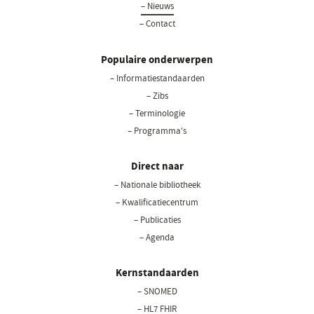
– Nieuws
– Contact
Populaire onderwerpen
– Informatiestandaarden
– Zibs
– Terminologie
– Programma's
Direct naar
– Nationale bibliotheek
(opent
in
– Kwalificatiecentrum
een
– Publicaties
nieuw
– Agenda
venster)
Kernstandaarden
– SNOMED
– HL7 FHIR