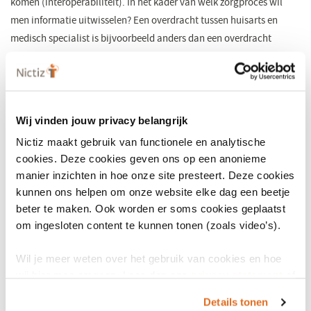
komen (interoperabiliteit). In het kader van welk zorgproces wil
men informatie uitwisselen? Een overdracht tussen huisarts en
medisch specialist is bijvoorbeeld anders dan een overdracht
tussen ziekenhuis en verpleegtehuis. Zodra een standaard
voldoende in de praktijk is getest, kunnen zorgaanbieders
betrouwbaar en veilig zorggegevens uitwisselen en vastleggen.
Faxen, kopiëren en overtypen hoeft niet meer. Voor patiënten is
Wij vinden jouw privacy belangrijk
informatie digitaal beschikbaar en de administratieve lasten voor
Nictiz maakt gebruik van functionele en analytische
zorgverleners verminderen.
cookies. Deze cookies geven ons op een anonieme
manier inzichten in hoe onze site presteert. Deze cookies
Samenwerking in standaardisatie
kunnen ons helpen om onze website elke dag een beetje
In Nederland werken meerdere organisaties samen op het gebied
beter te maken. Ook worden er soms cookies geplaatst
van standaardisatie voor informatie-uitwisseling in de zorg.
GS1
(open
,
om ingesloten content te kunnen tonen (zoals video’s).
IHE Nederland
(opent
,
HL7 Nederland
(opent
, Nictiz, SNOMED NRC,
NEN
(opent
,
RIVM
in
(ope
en
Wil je meer weten over het gebruik van cookies en hoe
Vektis
(opent
onderschrijven het belang van standaardisatie en werken
in
in
in
een
in
wij hier mee omgaan. Lees dan ons
privacy statement
of
samen om een consistente en gecoördineerde invulling te geven
in
een
een
een
nieu
een
het
cookiebeleid
.
aan het interoperabiliteitsveld, over verschillende zorgdomeinen en
een
nieuw
nieuw
nieuw
venst
nieu
Details tonen