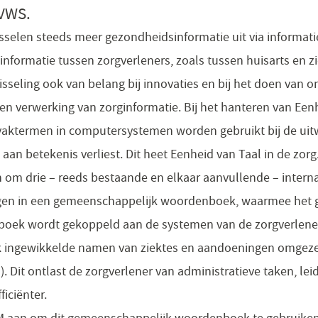
 VWS.
sselen steeds meer gezondheidsinformatie uit via informatie
 informatie tussen zorgverleners, zoals tussen huisarts en 
sseling ook van belang bij innovaties en bij het doen van o
 en verwerking van zorginformatie. Bij het hanteren van Een
aktermen in computersystemen worden gebruikt bij de uitw
 aan betekenis verliest. Dit heet Eenheid van Taal in de zorg
n om drie – reeds bestaande en elkaar aanvullende – intern
en in een gemeenschappelijk woordenboek, waarmee het gr
oek wordt gekoppeld aan de systemen van de zorgverlener o
ingewikkelde namen van ziektes en aandoeningen omgeze
. Dit ontlast de zorgverlener van administratieve taken, lei
ficiënter.
VM aan om dit gemeenschappelijk woordenboek te gebruiken 