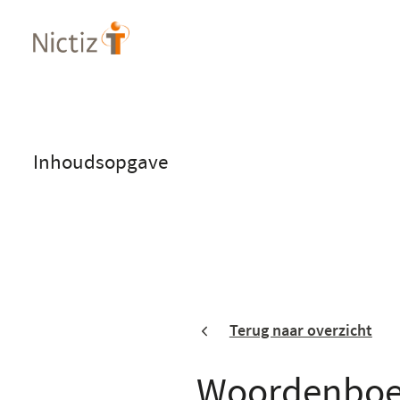
Overslaan
en
naar
de
inhoud
gaan
Inhoudsopgave
Terug naar overzicht
Woordenboek