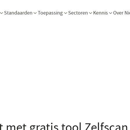
Menu openen
Menu openen
Menu openen
Menu openen
Men
Standaarden
Toepassing
Sectoren
Kennis
Over Ni
ht met gratis tool Zelfsca