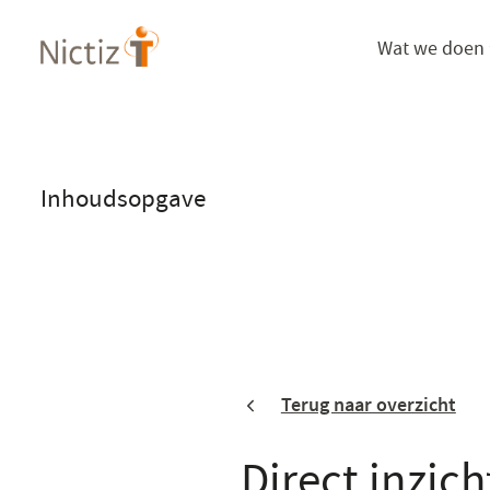
Overslaan
Wat we doen
en
naar
de
inhoud
gaan
Inhoudsopgave
Terug naar overzicht
Direct inzic