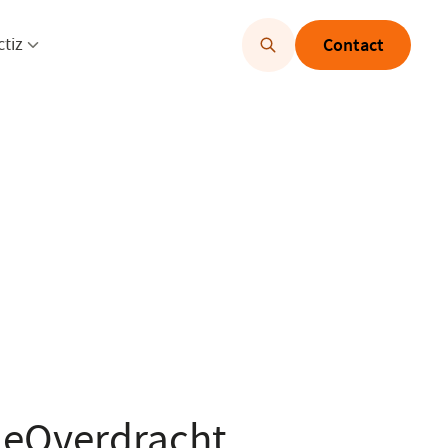
u openen
Menu openen
ctiz
Contact
n eOverdracht