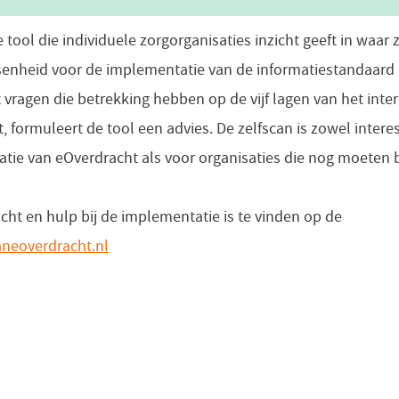
e tool die individuele zorgorganisaties inzicht geeft in waar 
enheid voor de implementatie van de informatiestandaard 
t vragen die betrekking hebben op de vijf lagen van het inte
t, formuleert de tool een advies. De zelfscan is zowel intere
atie van eOverdracht als voor organisaties die nog moeten 
cht en hulp bij de implementatie is te vinden op de
eoverdracht.nl
(opent
in
een
nieuw
venster)