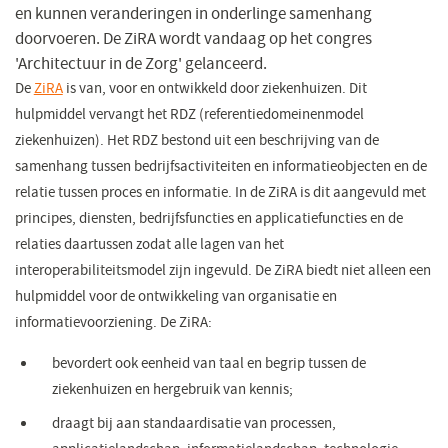
en kunnen veranderingen in onderlinge samenhang
doorvoeren. De ZiRA wordt vandaag op het congres
'Architectuur in de Zorg' gelanceerd.
De
ZiRA
(opent
is van, voor en ontwikkeld door ziekenhuizen. Dit
hulpmiddel vervangt het RDZ (referentiedomeinenmodel
in
ziekenhuizen). Het RDZ bestond uit een beschrijving van de
een
samenhang tussen bedrijfsactiviteiten en informatieobjecten en de
nieuw
relatie tussen proces en informatie. In de ZiRA is dit aangevuld met
venster)
principes, diensten, bedrijfsfuncties en applicatiefuncties en de
relaties daartussen zodat alle lagen van het
interoperabiliteitsmodel zijn ingevuld. De ZiRA biedt niet alleen een
hulpmiddel voor de ontwikkeling van organisatie en
informatievoorziening. De ZiRA:
bevordert ook eenheid van taal en begrip tussen de
ziekenhuizen en hergebruik van kennis;
draagt bij aan standaardisatie van processen,