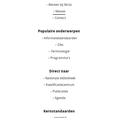
– Werken bij Nictiz
– Nieuws
– Contact
Populaire onderwerpen
– Informatiestandaarden
– Zibs
– Terminologie
– Programma's
Direct naar
– Nationale bibliotheek
(opent
in
– Kwalificatiecentrum
een
– Publicaties
nieuw
– Agenda
venster)
Kernstandaarden