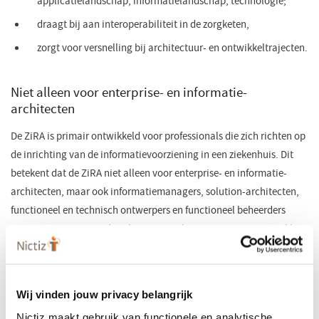
applicatielandschap, informatielandschap, technologie;
draagt bij aan interoperabiliteit in de zorgketen,
zorgt voor versnelling bij architectuur- en ontwikkeltrajecten.
Niet alleen voor enterprise- en informatie-
architecten
De ZiRA is primair ontwikkeld voor professionals die zich richten op
de inrichting van de informatievoorziening in een ziekenhuis. Dit
betekent dat de ZiRA niet alleen voor enterprise- en informatie-
architecten, maar ook informatiemanagers, solution-architecten,
functioneel en technisch ontwerpers en functioneel beheerders
nuttig is. De ZiRA wordt ook toegepast bij organisatievraagstukken
waardoor beleidsmedewerkers, CMIO’s (Chief Medical Information
Officer), adviseurs en anderen die zich bezig houden met
organisatie- en procesveranderingen er ook profijt van hebben.
Wij vinden jouw privacy belangrijk
‘Het mooiste compliment dat ik heb gekregen is: Een ZiRAad voor
Nictiz maakt gebruik van functionele en analytische