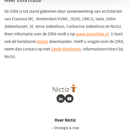
Meer informatie
De ZiRA is tot stand gekomen door samenwerking van architecten
van Erasmus MC, Amsterdam VUMC, OLVG, UMCG, Isala, Gelre
ziekenhuizen, St. Anna ziekenhuis, Catharina ziekenhuis en Nictiz.
Meer informatie over de ZiRA vindt u op
www.ziraonline.nl
(opent
. U kunt
ook de handzame
poster
downloaden. Heeft u vragen over de ZiRA,
in
neem dan contact op met
Gerda Meijboom
(opent
, informatiearchitect bij
een
Nictiz.
in
nieuw
een
venster)
nieuw
venster)
LinkedIn
Youtube
Over Nictiz
– Strategie & visie