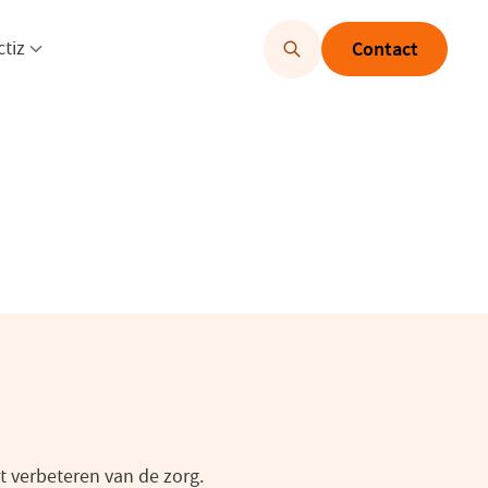
u openen
Menu openen
ctiz
Contact
et verbeteren van de zorg.