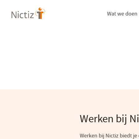
Overslaan
Wat we doen
en
naar
de
inhoud
gaan
Werken bij Ni
Werken bij Nictiz biedt j