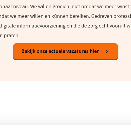
ionaal niveau. We willen groeien, niet omdat we meer winst
omdat we meer willen en kúnnen bereiken. Gedreven professi
digitale informatievoorziening en die de zorg echt vooruit 
n praten.
Bekijk onze actuele vacatures hier
(opent
in
een
nieuw
venster)