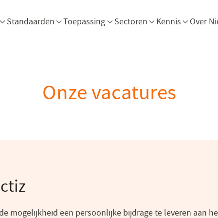
Menu openen
Menu openen
Menu openen
Menu openen
Men
Standaarden
Toepassing
Sectoren
Kennis
Over Ni
Onze vacatures
ctiz
e de mogelijkheid een persoonlijke bijdrage te leveren aan h