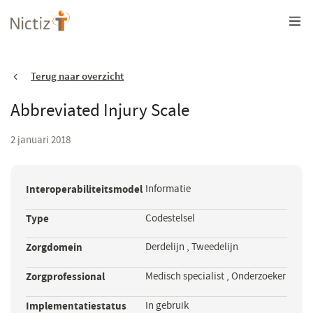
Overslaan
en
naar
de
inhoud
gaan
Terug naar overzicht
Abbreviated Injury Scale
2 januari 2018
Interoperabiliteitsmodel
Informatie
Type
Codestelsel
Zorgdomein
Derdelijn
,
Tweedelijn
Zorgprofessional
Medisch specialist
,
Onderzoeker
Implementatiestatus
In gebruik