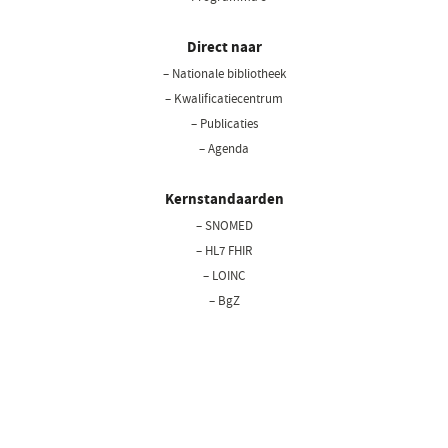
Direct naar
– Nationale bibliotheek
(opent
in
– Kwalificatiecentrum
een
– Publicaties
nieuw
– Agenda
venster)
Kernstandaarden
– SNOMED
– HL7 FHIR
– LOINC
– BgZ
Privacy statement
Cookiebeleid
Disclaimer
Bedrijfsgegevens
Copyright © 2026 Nictiz