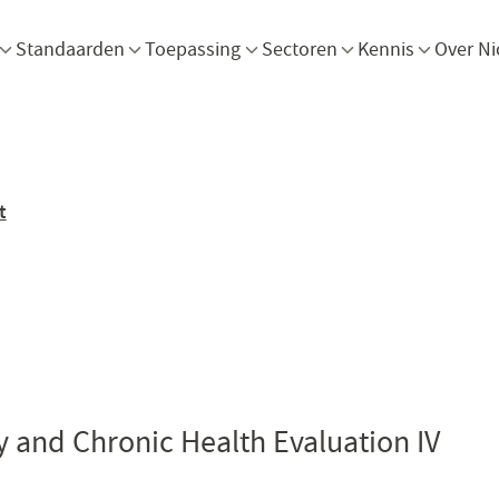
Menu openen
Menu openen
Menu openen
Menu openen
Men
Standaarden
Toepassing
Sectoren
Kennis
Over Ni
t
y and Chronic Health Evaluation IV