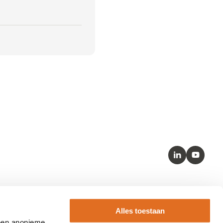
LinkedIn
Youtube
Kernstandaarden
Alles toestaan
– SNOMED
 een anonieme