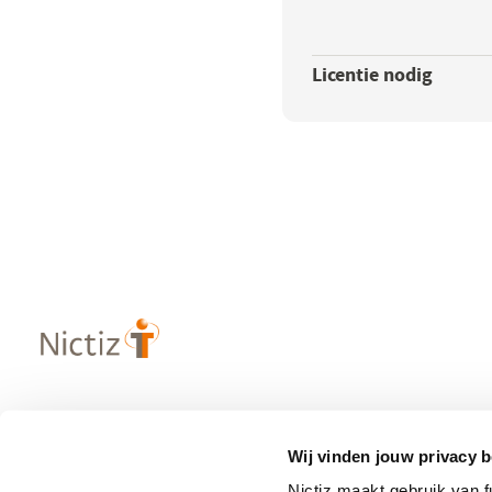
Licentie nodig
Over Nictiz
Populaire
Wij vinden jouw privacy b
– Strategie & visie
– Informatie
Nictiz maakt gebruik van 