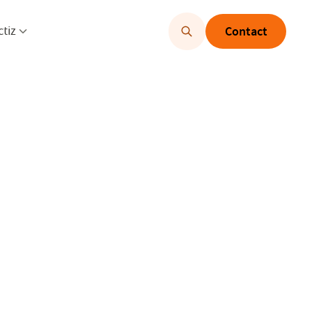
u openen
Menu openen
ctiz
Contact