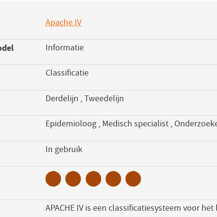
Apache IV
(opent
in
odel
Informatie
een
nieuw
Classificatie
venster)
Derdelijn
,
Tweedelijn
Epidemioloog
,
Medisch specialist
,
Onderzoek
s
In gebruik
APACHE IV is een classificatiesysteem voor het