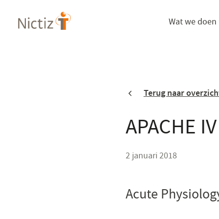
Overslaan
Wat we doen
en
naar
de
inhoud
gaan
Terug naar overzich
APACHE IV
2 januari 2018
Acute Physiolog