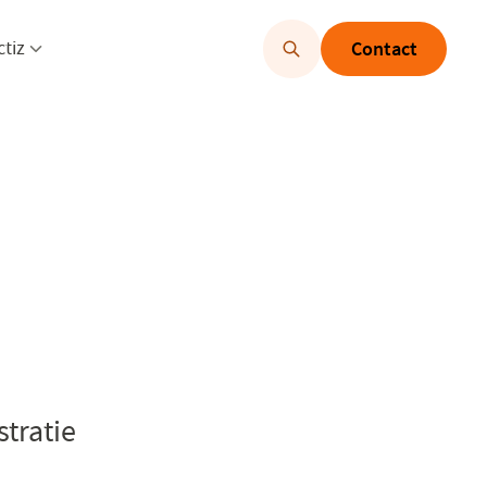
u openen
Menu openen
ctiz
Contact
tratie