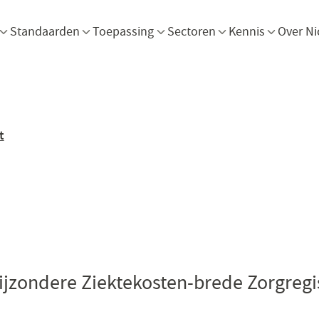
Menu openen
Menu openen
Menu openen
Menu openen
Men
Standaarden
Toepassing
Sectoren
Kennis
Over Ni
t
jzondere Ziektekosten-brede Zorgregis