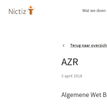
Overslaan
Wat we doen
en
naar
de
inhoud
gaan
Terug naar overzich
AZR
5 april 2018
Algemene Wet Bi