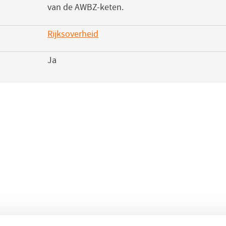
van de AWBZ-keten.
Rijksoverheid
(opent
in
Ja
een
nieuw
venster)