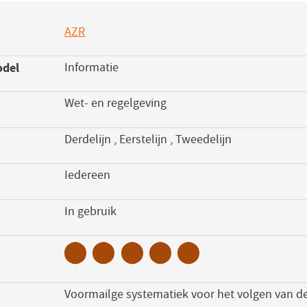
AZR
(opent
in
odel
Informatie
een
nieuw
Wet- en regelgeving
venster)
Derdelijn
,
Eerstelijn
,
Tweedelijn
Iedereen
s
In gebruik
Voormailge systematiek voor het volgen van de 