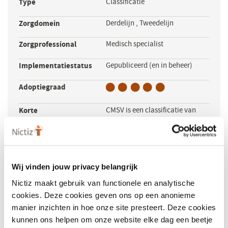
Type
Classificatie
venster)
Zorgdomein
Derdelijn
,
Tweedelijn
Zorgprofessional
Medisch specialist
Implementatiestatus
Gepubliceerd (en in beheer)
Adoptiegraad
Korte
CMSV is een classificatie van
beschrijving
medisch specialistische
verrichtingen. Deze classificatie
wordt niet meer onderhouden.
Wij vinden jouw privacy belangrijk
Browser
CMSV
(opent
Nictiz maakt gebruik van functionele en analytische
in
Licentie nodig
Nee
cookies. Deze cookies geven ons op een anonieme
een
manier inzichten in hoe onze site presteert. Deze cookies
nieuw
Jaar van uitgave
1989
kunnen ons helpen om onze website elke dag een beetje
venster)