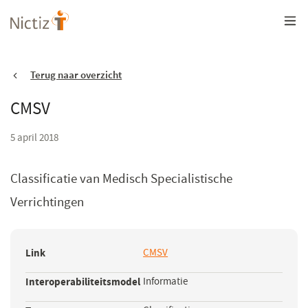
Overslaan
en
naar
de
inhoud
gaan
Terug naar overzicht
CMSV
5 april 2018
Classificatie van Medisch Specialistische
Verrichtingen
Link
CMSV
(opent
in
Interoperabiliteitsmodel
Informatie
een
nieuw