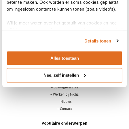
beter te maken. Ook worden er soms cookies geplaatst
om ingesloten content te kunnen tonen (zoals video’s).
Wil je meer weten over het gebruik van cookies en hoe
wij hier mee omgaan. Lees dan ons
privacy statement
of
het
cookiebeleid
.
Details tonen
Alles toestaan
LinkedIn
Youtube
Nee, zelf instellen
Over Nictiz
– Strategie & visie
– Werken bij Nictiz
– Nieuws
– Contact
Populaire onderwerpen