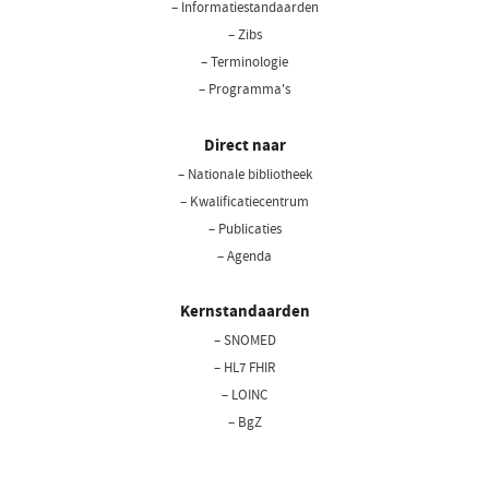
– Informatiestandaarden
– Zibs
– Terminologie
– Programma's
Direct naar
– Nationale bibliotheek
(opent
in
– Kwalificatiecentrum
een
– Publicaties
nieuw
– Agenda
venster)
Kernstandaarden
– SNOMED
– HL7 FHIR
– LOINC
– BgZ