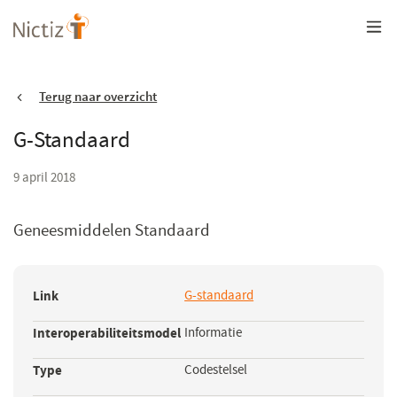
Overslaan
en
naar
de
inhoud
gaan
Terug naar overzicht
G-Standaard
9 april 2018
Geneesmiddelen Standaard
Link
G-standaard
(opent
in
Interoperabiliteitsmodel
Informatie
een
nieuw
Type
Codestelsel
venster)