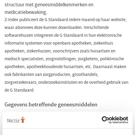
structuur met geneesmiddelkenmerken en
medicatiebewaking.
Z-Index publiceert de G Standaard iedere maand op haar website,
waar abonnees deze kunnen downloaden. Verschillende
softwarehuizen integreren de G Standaard in hun elektronische
informatie systemen voor openbare apotheken, ziekenhuis
apotheken, ziekenhuizen, voorschrijvers zoals huisartsen en
medisch specialisten, zorginstellingen, zorgketens, poliklinische
apotheken, apotheekhoudende huisartsen, etc. Daarnaast maken
ook fabrikanten van zorgproducten, groothandels,
zorgverzekeraars, onderzoeksinstituten en de overheid gebruik van
de G Standaard.
Gegevens betreffende geneesmiddelen
Bij de G-Standaard worden veel verschillende niveaus van
informatie vastlegging gehanteerd: van stof niveau tot
verpakking. Vier daarvan worden veel gebruikt bij de vastlegging