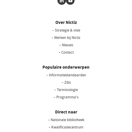
LinkedIn
Youtube
Over Nictiz
– Strategie & visie
– Werken bij Nictiz
– Nieuws
– Contact
Populaire onderwerpen
– Informatiestandaarden
– Zibs
– Terminologie
– Programma's
Direct naar
– Nationale bibliotheek
(opent
in
– Kwalificatiecentrum