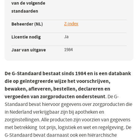
van de volgende
standaarden
Beheerder (NL)
Z-index
(opent
in
Licentie nodig
Ja
een
nieuw
Jaar van uitgave
1984
venster)
De G-Standaard bestaat sinds 1984 en is een databank
die op geïntegreerde wijze het voorschrijven,
bewaken, afleveren, bestellen, declareren en
vergoeden van zorgproducten ondersteunt
. De G-
Standaard bevat hiervoor gegevens over zorgproducten die
in Nederland verkrijgbaar zijn bij apotheken en
zorginstellingen. Alle producten zijn voorzien van gegevens
met betrekking tot prijs, logistiek en wet en regelgeving. De
G-Standaard bevat daarnaast ook een hiërarchische