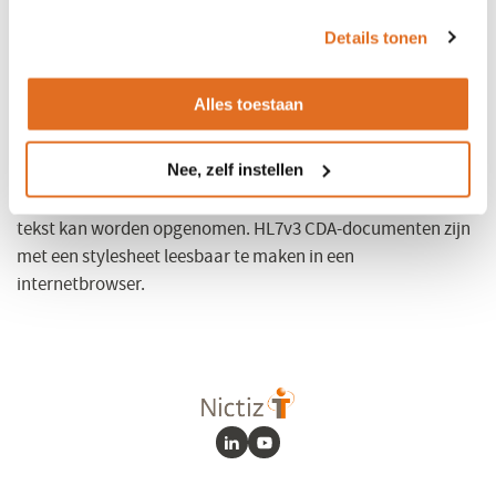
het
cookiebeleid
.
Details tonen
is een standaard die
Clinical Document Architecture (CDA)
gebruikt wordt bij het uitwisselen en opslaan van
Alles toestaan
medische documenten die vooral gericht is op
menselijke leesbaarheid.
Het document bevat alle
Nee, zelf instellen
informatie die nodig is om de inhoud te kunnen
interpreteren. Zowel gestructureerde als ongestructureerde
tekst kan worden opgenomen. HL7v3 CDA-documenten zijn
met een stylesheet leesbaar te maken in een
internetbrowser.
LinkedIn
Youtube