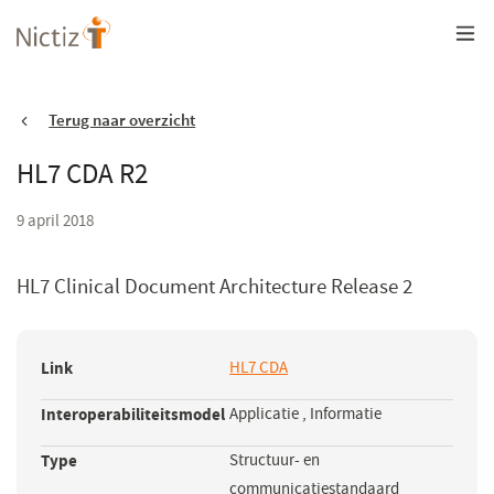
Overslaan
en
naar
de
inhoud
gaan
Terug naar overzicht
HL7 CDA R2
9 april 2018
HL7 Clinical Document Architecture Release 2
Link
HL7 CDA
(opent
in
Interoperabiliteitsmodel
Applicatie
,
Informatie
een
nieuw
Type
Structuur- en
venster)
communicatiestandaard