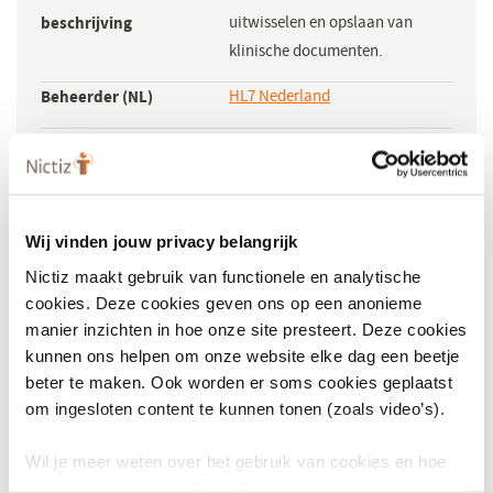
beschrijving
uitwisselen en opslaan van
klinische documenten.
Beheerder (NL)
HL7 Nederland
(opent
in
Beheerder (INT)
Health Level Seven
een
Internationaal
(opent
nieuw
in
venster)
Licentie nodig
Nee
een
Wij vinden jouw privacy belangrijk
nieuw
Jaar van uitgave
2005
Nictiz maakt gebruik van functionele en analytische
venster)
cookies. Deze cookies geven ons op een anonieme
Wikipedia
HL7 CDA R2
(opent
manier inzichten in hoe onze site presteert. Deze cookies
in
Businessmodel
Ontwikkeling en beheer ligt bij
kunnen ons helpen om onze website elke dag een beetje
een
beter te maken. Ook worden er soms cookies geplaatst
HL7 Internationaal. HL7
nieuw
om ingesloten content te kunnen tonen (zoals video’s).
Nederland is verantwoordelijk
venster)
voor de implementatiegids in
Wil je meer weten over het gebruik van cookies en hoe
Nederland.
wij hier mee omgaan. Lees dan ons
privacy statement
of