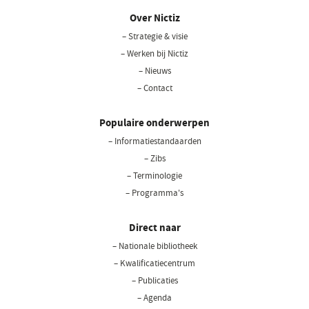
Over Nictiz
– Strategie & visie
– Werken bij Nictiz
– Nieuws
– Contact
Populaire onderwerpen
– Informatiestandaarden
– Zibs
– Terminologie
– Programma's
Direct naar
– Nationale bibliotheek
(opent
in
– Kwalificatiecentrum
een
– Publicaties
nieuw
– Agenda