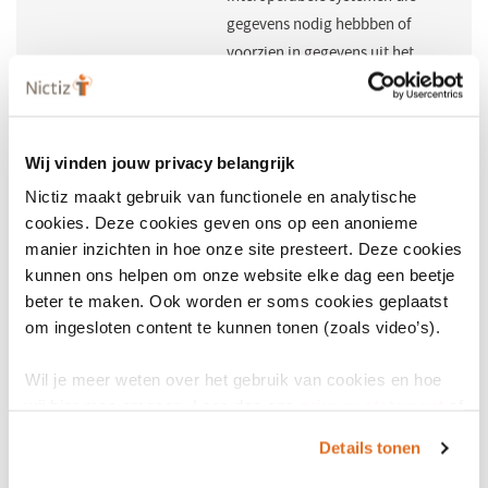
gegevens nodig hebbben of
voorzien in gegevens uit het
EPD.
Beheerder (NL)
NEN
(opent
in
Wij vinden jouw privacy belangrijk
Beheerder (INT)
ISO
(opent
een
Nictiz maakt gebruik van functionele en analytische
in
nieuw
Licentie nodig
Ja
cookies. Deze cookies geven ons op een anonieme
een
venster)
manier inzichten in hoe onze site presteert. Deze cookies
nieuw
Wikipedia
iso-13606-2-openehr-
kunnen ons helpen om onze website elke dag een beetje
venster)
arechetype-
beter te maken. Ook worden er soms cookies geplaatst
uitwisselingsspecificatie
om ingesloten content te kunnen tonen (zoals video’s).
Wikipedia
(opent
in
Wil je meer weten over het gebruik van cookies en hoe
Businessmodel
Marktfinanciering
een
wij hier mee omgaan. Lees dan ons
privacy statement
of
het
cookiebeleid
.
nieuw
Details tonen
venster)
This part of ISO 13606 specifies the information architecture