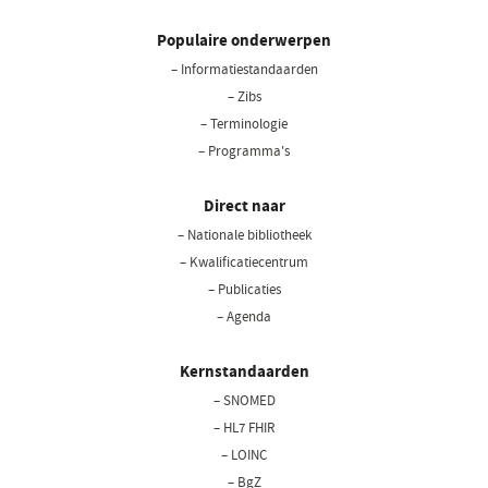
Populaire onderwerpen
– Informatiestandaarden
– Zibs
– Terminologie
– Programma's
Direct naar
– Nationale bibliotheek
(opent
in
– Kwalificatiecentrum
een
– Publicaties
nieuw
– Agenda
venster)
Kernstandaarden
– SNOMED
– HL7 FHIR
– LOINC
– BgZ