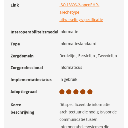
Link
ISO 13606-2-openEHR-
arechetype
uitwisselingsspecificatie
(opent
in
Interoperabiliteitsmodel
Informatie
een
nieuw
Type
Informatiestandaard
venster)
Zorgdomein
Derdelijn
,
Eerstelijn
,
Tweedelijn
Zorgprofessional
Informaticus
Implementatiestatus
In gebruik
Adoptiegraad
Korte
Dit specificeert de informatie-
beschrijving
architectuur die nodig is voor de
communicatie tussen
interoperabele systemen die