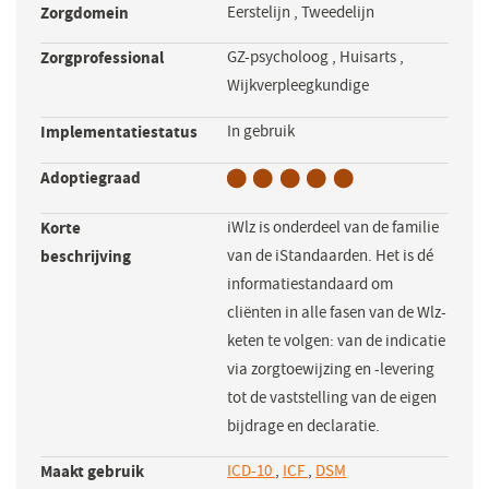
Zorgdomein
Eerstelijn
,
Tweedelijn
Zorgprofessional
GZ-psycholoog
,
Huisarts
,
Wijkverpleegkundige
Implementatiestatus
In gebruik
Adoptiegraad
Korte
iWlz is onderdeel van de familie
beschrijving
van de iStandaarden. Het is dé
informatiestandaard om
cliënten in alle fasen van de Wlz-
keten te volgen: van de indicatie
via zorgtoewijzing en -levering
tot de vaststelling van de eigen
bijdrage en declaratie.
Maakt gebruik
ICD-10
,
ICF
,
DSM