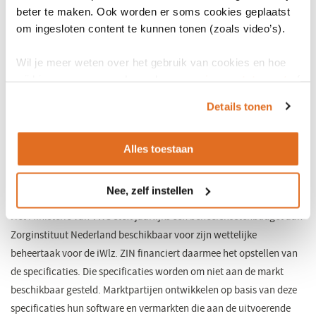
gesteld.
beter te maken. Ook worden er soms cookies geplaatst
om ingesloten content te kunnen tonen (zoals video’s).
iWlz is onderdeel van de familie van de iStandaarden. Het is
Wil je meer weten over het gebruik van cookies en hoe
dé informatiestandaard om cliënten in alle fasen van de Wlz-
wij hier mee omgaan. Lees dan ons
privacy statement
of
keten te volgen: van de indicatie via zorgtoewijzing en -
het
cookiebeleid
.
Details tonen
levering tot de vaststelling van de eigen bijdrage en
declaratie. Elke partij in de uitvoeringsketen geeft via de
iWlz de informatie door die belangrijk is voor de volgende
Alles toestaan
partij. Het informatieverkeer verloopt via elektronische
berichten, en op basis van landelijk gemaakte afspraken en
Nee, zelf instellen
vastgestelde regels.
Het Ministerie van VWS stelt jaarlijks een beheerskostenbudget aan
Zorginstituut Nederland beschikbaar voor zijn wettelijke
beheertaak voor de iWlz. ZIN financiert daarmee het opstellen van
de specificaties. Die specificaties worden om niet aan de markt
beschikbaar gesteld. Marktpartijen ontwikkelen op basis van deze
specificaties hun software en vermarkten die aan de uitvoerende