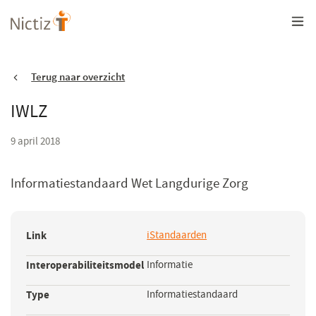
Overslaan
en
naar
de
inhoud
gaan
Terug naar overzicht
IWLZ
9 april 2018
Informatiestandaard Wet Langdurige Zorg
Link
iStandaarden
(opent
in
Interoperabiliteitsmodel
Informatie
een
nieuw
Type
Informatiestandaard
venster)