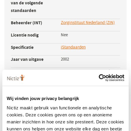
van de volgende
standaarden
Beheerder (INT)
Zorginstituut Nederland (ZIN)
(opent
in
Licentie nodig
Nee
een
nieuw
Specificatie
iStandaarden
(opent
venster)
in
Jaar van uitgave
2002
een
nieuw
Businessmodel
Het Ministerie van VWS stelt
venster)
jaarlijks een
beheerskostenbudget aan
Zorginstituut Nederland
Wij vinden jouw privacy belangrijk
beschikbaar voor zijn wettelijke
Nictiz maakt gebruik van functionele en analytische
beheertaak voor de iWlz. Die
cookies. Deze cookies geven ons op een anonieme
specificaties worden om niet
manier inzichten in hoe onze site presteert. Deze cookies
aan de markt beschikbaar
kunnen ons helpen om onze website elke dag een beetje