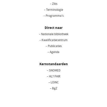
– Zibs
– Terminologie
– Programma's
Direct naar
– Nationale bibliotheek
(opent
in
– Kwalificatiecentrum
een
– Publicaties
nieuw
– Agenda
venster)
Kernstandaarden
– SNOMED
– HL7 FHIR
– LOINC
– BgZ