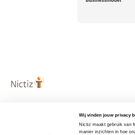
Over Nictiz
Populaire
Wij vinden jouw privacy b
– Strategie & visie
– Informatie
Nictiz maakt gebruik van 
– Werken bij Nictiz
– Zibs
manier inzichten in hoe o