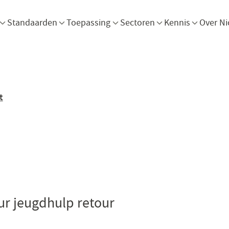
Menu openen
Menu openen
Menu openen
Menu openen
Men
Standaarden
Toepassing
Sectoren
Kennis
Over Ni
t
ur jeugdhulp retour