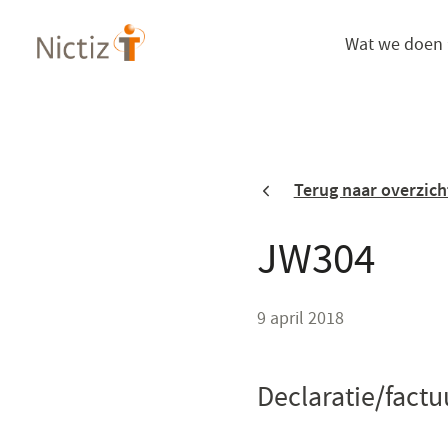
Overslaan
Wat we doen
en
naar
de
inhoud
gaan
Terug naar overzich
JW304
9 april 2018
Declaratie/factu