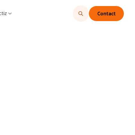
u openen
Menu openen
ctiz
Contact