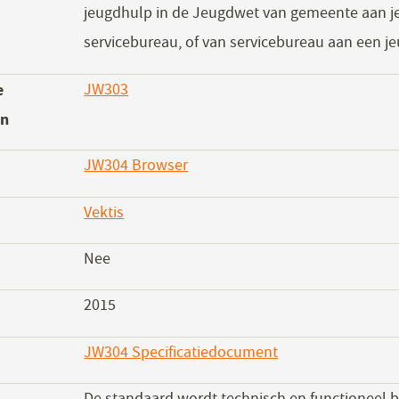
jeugdhulp in de Jeugdwet van gemeente aan j
servicebureau, of van servicebureau aan een j
e
JW303
en
JW304 Browser
(opent
in
Vektis
(opent
een
in
nieuw
Nee
een
venster)
nieuw
2015
venster)
JW304 Specificatiedocument
(opent
in
De standaard wordt technisch en functioneel 