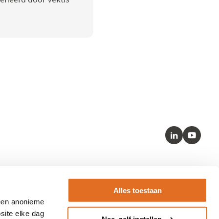
LinkedIn
Youtube
Kernstandaarden
Alles toestaan
– SNOMED
 een anonieme
– HL7 FHIR
site elke dag
Nee, zelf instellen