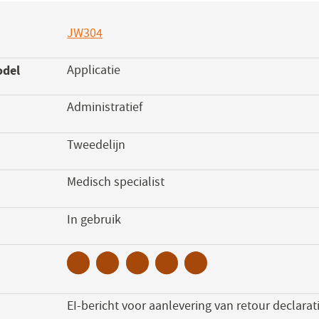
JW304
(opent
in
odel
Applicatie
een
nieuw
Administratief
venster)
Tweedelijn
Medisch specialist
s
In gebruik
EI-bericht voor aanlevering van retour declara