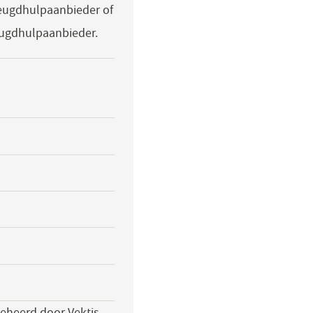
eugdhulpaanbieder of
eugdhulpaanbieder.
beheerd door Vektis