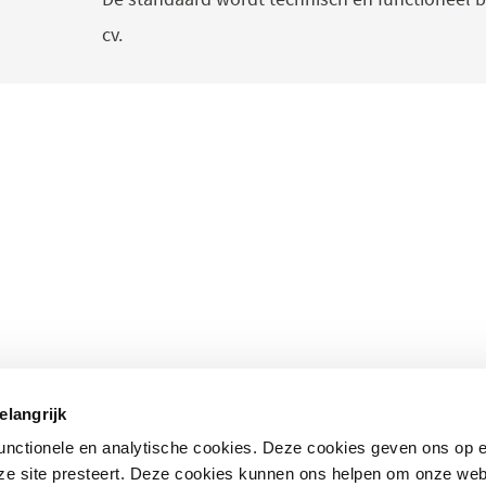
een
cv.
nieuw
venster)
 onderwerpen
Direct naar
elangrijk
standaarden
– Nationale bibliotheek
(opent
functionele en analytische cookies. Deze cookies geven ons op
in
– Kwalificatiecentrum
nze site presteert. Deze cookies kunnen ons helpen om onze web