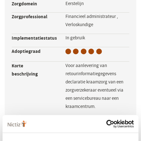
Zorgdomein
Eerstelijn
Zorgprofessional
Financieel administrateur
,
Verloskundige
Implementatiestatus
In gebruik
Adoptiegraad
Korte
Voor aanlevering van
beschrijving
retourinformatiegegevens
declaratie kraamzorg van een
zorgverzekeraar eventueel via
een servicebureau naar een
kraamcentrum.
Maakt gebruik
KZ301
van de volgende
standaarden