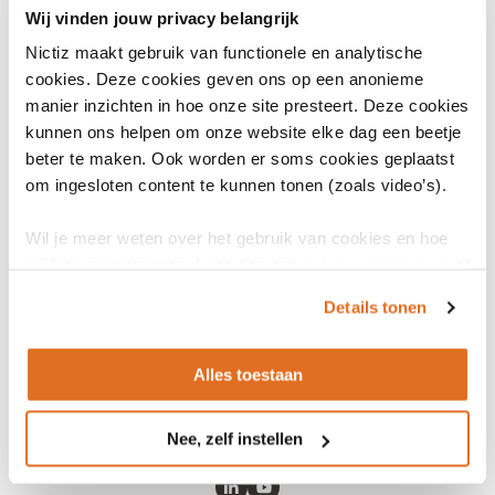
Wij vinden jouw privacy belangrijk
Browser
KZ302 Browser
(opent
Nictiz maakt gebruik van functionele en analytische
in
Licentie nodig
Nee
cookies. Deze cookies geven ons op een anonieme
een
manier inzichten in hoe onze site presteert. Deze cookies
nieuw
Versie
2007
kunnen ons helpen om onze website elke dag een beetje
venster)
beter te maken. Ook worden er soms cookies geplaatst
Specificatie
KZ302 Specificatiedocument
(opent
om ingesloten content te kunnen tonen (zoals video’s).
in
Businessmodel
De standaard wordt technisch
een
Wil je meer weten over het gebruik van cookies en hoe
en functioneel beheerd door
nieuw
wij hier mee omgaan. Lees dan ons
privacy statement
of
Vektis cv.
venster)
het
cookiebeleid
.
Details tonen
Alles toestaan
Nee, zelf instellen