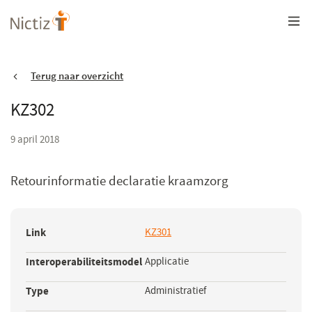
Overslaan
en
naar
de
inhoud
gaan
Terug naar overzicht
KZ302
9 april 2018
Retourinformatie declaratie kraamzorg
Link
KZ301
(opent
in
Interoperabiliteitsmodel
Applicatie
een
nieuw
Type
Administratief
venster)