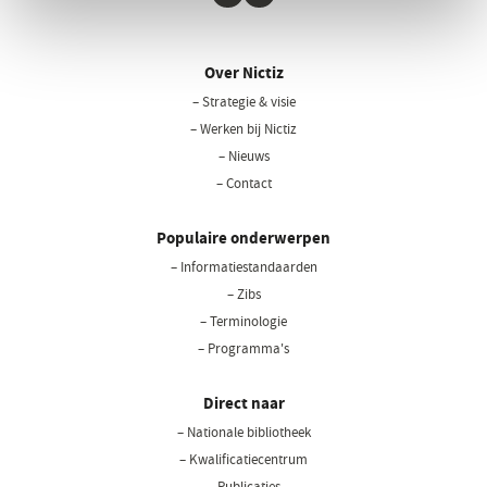
LinkedIn
Youtube
Over Nictiz
– Strategie & visie
– Werken bij Nictiz
– Nieuws
– Contact
Populaire onderwerpen
– Informatiestandaarden
– Zibs
– Terminologie
– Programma's
Direct naar
– Nationale bibliotheek
(opent
in
– Kwalificatiecentrum
een
– Publicaties