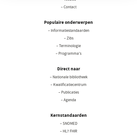
– Contact
Populaire onderwerpen
– Informatiestandaarden
– Zibs
– Terminologie
– Programma's
Direct naar
– Nationale bibliotheek
(opent
in
– Kwalificatiecentrum
een
– Publicaties
nieuw
– Agenda
venster)
Kernstandaarden
– SNOMED
– HL7 FHIR