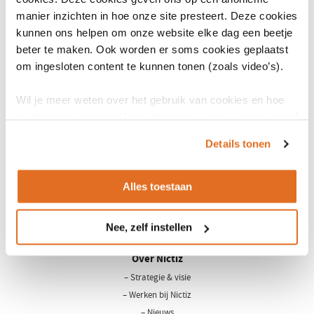
Licentie nodig
Ja
manier inzichten in hoe onze site presteert. Deze cookies
een
kunnen ons helpen om onze website elke dag een beetje
nieuw
Specificatie
NEN7510 Specificatiedocument
(opent
beter te maken. Ook worden er soms cookies geplaatst
venster)
in
om ingesloten content te kunnen tonen (zoals video’s).
Wikipedia
NEN7510
(opent
een
in
nieuw
Wil je meer weten over het gebruik van cookies en hoe
een
venster
wij hier mee omgaan. Lees dan ons
privacy statement
of
nieuw
het
cookiebeleid
.
venster)
Details tonen
Alles toestaan
LinkedIn
Youtube
Nee, zelf instellen
Over Nictiz
– Strategie & visie
– Werken bij Nictiz
– Nieuws