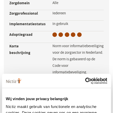
Zorgdomein
Alle
Zorgprofessional
Iedereen
Implementatiestatus
In gebruik
Adoptiegraad
Korte
Norm voor informatiebeveiliging
beschrijving
voor de zorgsector in Nederland.
De norm is gebaseerd op de
Code voor
informatiebeveiliging.
Maakt gebruik
NEN7512
van de volgende
standaarden
Wij vinden jouw privacy belangrijk
Beheerder (NL)
NEN
(opent
Nictiz maakt gebruik van functionele en analytische
cookies. Deze cookies geven ons op een anonieme
in