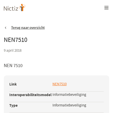
Overslaan
en
naar
de
inhoud
gaan
Terug naar overzicht
NEN7510
9 april 2018
NEN 7510
Link
NEN7510
(opent
in
Interoperabiliteitsmodel
Informatiebeveiliging
een
nieuw
Type
Informatiebeveiliging
venster)