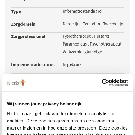
een
nieuw
Type
Informatiestandaard
venster)
Zorgdomein
Derdelijn
,
Eerstelijn
,
Tweedelijn
Zorgprofessional
Fysiotherapeut
,
Huisarts
,
Paramedicus
,
Psychotherapeut
,
Wijkverpleegkundige
Implementatiestatus
In gebruik
Adoptiegraad
Korte
Informatiearchitectuur in de
beschrijving
jeugdsector.
Wij vinden jouw privacy belangrijk
Beheerder (NL)
NEN
(opent
Nictiz maakt gebruik van functionele en analytische
in
cookies. Deze cookies geven ons op een anonieme
Licentie nodig
Nee
een
manier inzichten in hoe onze site presteert. Deze cookies
nieuw
kunnen ons helpen om onze website elke dag een beetje