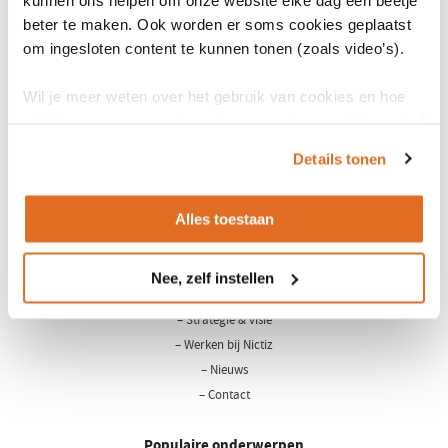
Versie
2010
beter te maken. Ook worden er soms cookies geplaatst
venster)
om ingesloten content te kunnen tonen (zoals video’s).
Wil je meer weten over het gebruik van cookies en hoe
wij hier mee omgaan. Lees dan ons
privacy statement
of
het
cookiebeleid
.
Details tonen
Alles toestaan
LinkedIn
Youtube
Nee, zelf instellen
Over Nictiz
– Strategie & visie
– Werken bij Nictiz
– Nieuws
– Contact
Populaire onderwerpen