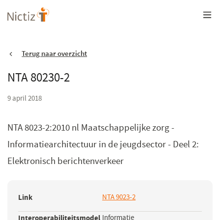
Overslaan
en
naar
de
inhoud
gaan
Terug naar overzicht
NTA 80230-2
9 april 2018
NTA 8023-2:2010 nl Maatschappelijke zorg -
Informatiearchitectuur in de jeugdsector - Deel 2:
Elektronisch berichtenverkeer
Link
NTA 9023-2
(opent
in
Interoperabiliteitsmodel
Informatie