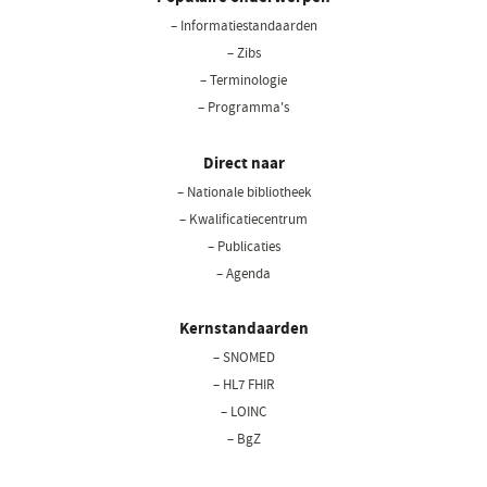
– Informatiestandaarden
– Zibs
– Terminologie
– Programma's
Direct naar
– Nationale bibliotheek
(opent
in
– Kwalificatiecentrum
een
– Publicaties
nieuw
– Agenda
venster)
Kernstandaarden
– SNOMED
– HL7 FHIR
– LOINC
– BgZ