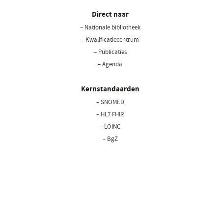
Direct naar
– Nationale bibliotheek
(opent
in
– Kwalificatiecentrum
een
– Publicaties
nieuw
– Agenda
venster)
Kernstandaarden
– SNOMED
– HL7 FHIR
– LOINC
– BgZ
Privacy statement
Cookiebeleid
Disclaimer
Bedrijfsgegevens
Copyright © 2026 Nictiz