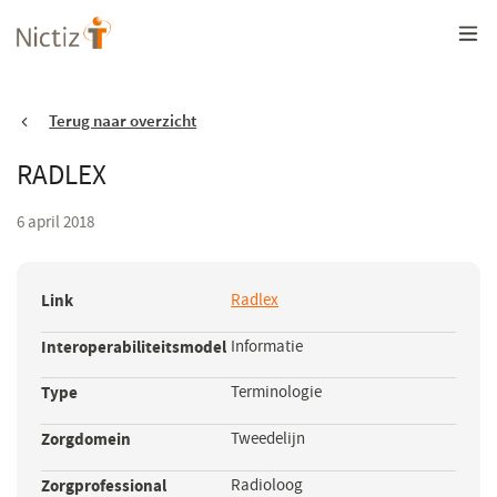
Overslaan
en
naar
de
inhoud
gaan
Terug naar overzicht
RADLEX
6 april 2018
Link
Radlex
(opent
in
Interoperabiliteitsmodel
Informatie
een
nieuw
Type
Terminologie
venster)
Zorgdomein
Tweedelijn
Zorgprofessional
Radioloog