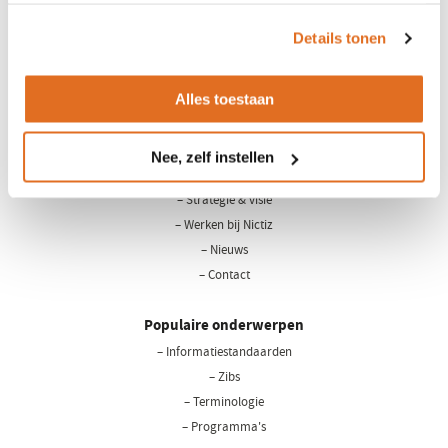
het
cookiebeleid
.
Details tonen
Alles toestaan
LinkedIn
Youtube
Nee, zelf instellen
Over Nictiz
– Strategie & visie
– Werken bij Nictiz
– Nieuws
– Contact
Populaire onderwerpen
– Informatiestandaarden
– Zibs
– Terminologie
– Programma's