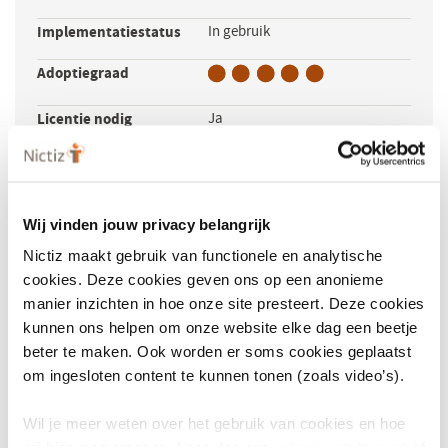
Implementatiestatus
In gebruik
Adoptiegraad
Licentie nodig
Ja
Businessmodel
Een complete lexicon voor
gestandardiseerde radiologische
informatiebronnen.
Wij vinden jouw privacy belangrijk
Nictiz maakt gebruik van functionele en analytische
cookies. Deze cookies geven ons op een anonieme
manier inzichten in hoe onze site presteert. Deze cookies
kunnen ons helpen om onze website elke dag een beetje
beter te maken. Ook worden er soms cookies geplaatst
om ingesloten content te kunnen tonen (zoals video’s).
Wil je meer weten over het gebruik van cookies en hoe
wij hier mee omgaan. Lees dan ons
privacy statement
of