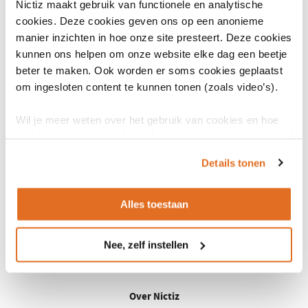
Nictiz maakt gebruik van functionele en analytische
nieuw
Jaar van uitgave
1991
cookies. Deze cookies geven ons op een anonieme
venster)
manier inzichten in hoe onze site presteert. Deze cookies
Businessmodel
Stimulansz is een stichting, geen
kunnen ons helpen om onze website elke dag een beetje
winstoogmerk. Kosten moeten
beter te maken. Ook worden er soms cookies geplaatst
gedekt worden met licentie-
om ingesloten content te kunnen tonen (zoals video’s).
inkomsten en inkomsten uit
dienstverlening rondom de TZW.
Wil je meer weten over het gebruik van cookies en hoe
wij hier mee omgaan. Lees dan ons
privacy statement
of
het
cookiebeleid
.
Details tonen
Alles toestaan
Nee, zelf instellen
LinkedIn
Youtube
Over Nictiz