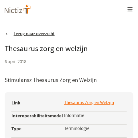
Overslaan
en
naar
de
inhoud
gaan
Terug naar overzicht
Thesaurus zorg en welzijn
6 april 2018
Stimulansz Thesaurus Zorg en Welzijn
Link
Thesaurus Zorg en Welzijn
(opent
in
Interoperabiliteitsmodel
Informatie
een
nieuw
Type
Terminologie
venster)