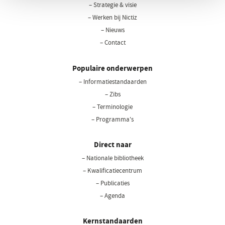
– Strategie & visie
– Werken bij Nictiz
– Nieuws
– Contact
Populaire onderwerpen
– Informatiestandaarden
– Zibs
– Terminologie
– Programma's
Direct naar
– Nationale bibliotheek
(opent
in
– Kwalificatiecentrum
een
– Publicaties
nieuw
– Agenda
venster)
Kernstandaarden