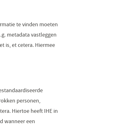
ormatie te vinden moeten
.g. metadata vastleggen
 is, et cetera. Hiermee
gestandaardiseerde
rokken personen,
era. Hiertoe heeft IHE in
gd wanneer een