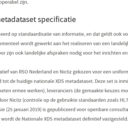
perabel zijn.
etadataset specificatie
aseerd op standaardisatie van informatie, en dat geldt ook v
omenteel wordt gewerkt aan het realiseren van een landel
oor zijn ook landelijke afspraken nodig voor het inrichten 
itiatief van RSO Nederland en Nictiz gekozen voor een unifo
id tot de huidige nationale XDS metadataset. Deze set is in
moeten ermee werken), leveranciers (de gemaakte keuzes m
 door Nictiz (controle op de gebruikte standaarden zoals HL
e (25 januari 2019) is gepubliceerd voor openbare consulta
 wordt de Nationale XDS metadataset definitief vastgesteld