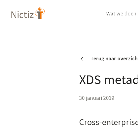
Overslaan
Wat we doen
en
naar
de
inhoud
gaan
Terug naar overzich
XDS metad
30 januari 2019
Cross-enterpris