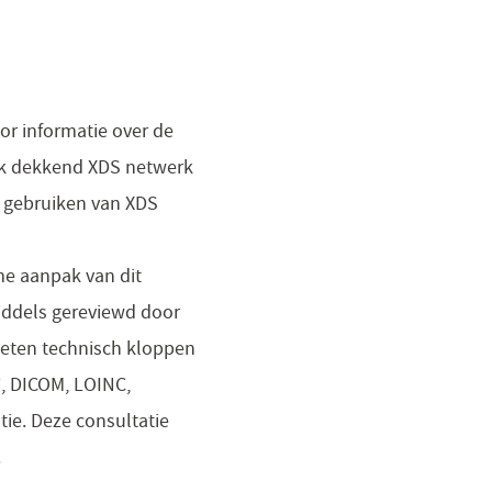
oor informatie over de
ijk dekkend XDS netwerk
en gebruiken van XDS
rme aanpak van dit
middels gereviewd door
oeten technisch kloppen
7, DICOM, LOINC,
tie. Deze consultatie
.