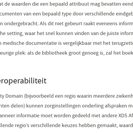
at de waarden die een bepaald attribuut mag bevatten eendu
umenten van een bepaald type door verschillende eindgebr
 ondergebracht. Als dit niet gebeurt raakt eveneens informat
he setting, waar het snel kunnen vinden van de juiste infor
an medische documentatie is vergelijkbaar met het terugzet
eurige plek: als de bibliotheek groot genoeg is, zal het bo
roperabiliteit
nity Domain (bijvoorbeeld een regio waarin meerdere zieken
ten delen) kunnen zorginstellingen onderling afspraken ma
anneer informatie moet worden gedeeld met andere XDS Aff
illende regio’s verschillende keuzes hebben gemaakt, waar