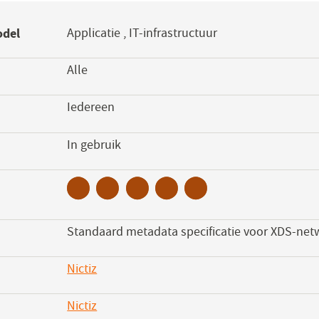
odel
Applicatie
,
IT-infrastructuur
Alle
Iedereen
s
In gebruik
Standaard metadata specificatie voor XDS-net
Nictiz
Nictiz