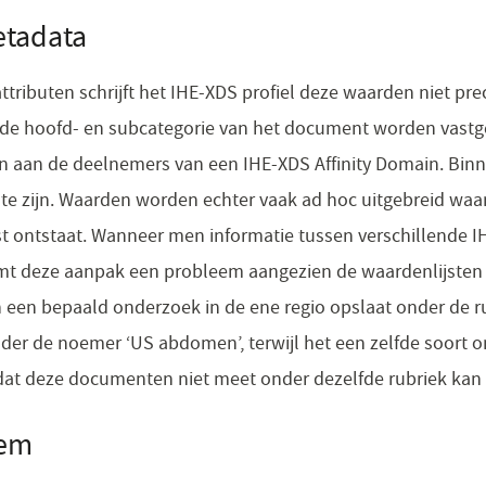
etadata
ttributen schrijft het IHE-XDS profiel deze waarden niet pr
de hoofd- en subcategorie van het document worden vastge
n aan de deelnemers van een IHE-XDS Affinity Domain. Binn
te zijn. Waarden worden echter vaak ad hoc uitgebreid waar
st ontstaat. Wanneer men informatie tussen verschillende I
rmt deze aanpak een probleem aangezien de waardenlijsten 
een bepaald onderzoek in de ene regio opslaat onder de r
der de noemer ‘US abdomen’, terwijl het een zelfde soort o
rdat deze documenten niet meet onder dezelfde rubriek ka
eem