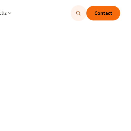
u openen
Menu openen
ctiz
Contact