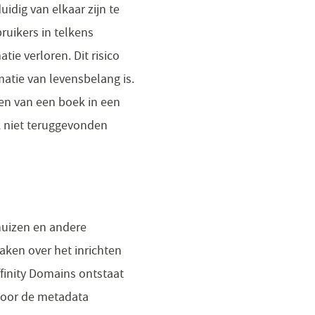
idig van elkaar zijn te
uikers in telkens
ie verloren. Dit risico
matie van levensbelang is.
ten van een boek in een
ek niet teruggevonden
huizen en andere
ken over het inrichten
inity Domains ontstaat
door de metadata