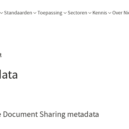
Menu openen
Menu openen
Menu openen
Menu openen
Men
Standaarden
Toepassing
Sectoren
Kennis
Over Ni
t
ata
e Document Sharing metadata