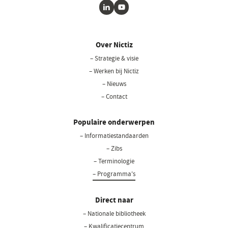
LinkedIn
Youtube
Over Nictiz
– Strategie & visie
– Werken bij Nictiz
– Nieuws
– Contact
Populaire onderwerpen
– Informatiestandaarden
– Zibs
– Terminologie
– Programma's
Direct naar
– Nationale bibliotheek
(opent
in
– Kwalificatiecentrum