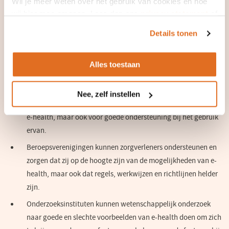
Wil je meer weten over het gebruik van cookies en hoe
het verbeteren van digitale gegevensuitwisseling en dubbele
wij hier mee omgaan. Lees dan ons
privacy statement
of
medicatiecontrole, zodat patiëntgegevens altijd beschikbaar
het
cookiebeleid
.
en up-to-date zijn.
Details tonen
Opleidingsinstituten kunnen studenten ervaring laten opdoen
met e-health en het onderdeel van de geboden opleiding
Alles toestaan
maken.
Software-ontwikkelaars en zorgaanbieders kunnen zorgen
Nee, zelf instellen
dat eindgebruikers betrokken worden bij de ontwikkeling van
e-health, maar ook voor goede ondersteuning bij het gebruik
ervan.
Beroepsverenigingen kunnen zorgverleners ondersteunen en
zorgen dat zij op de hoogte zijn van de mogelijkheden van e-
health, maar ook dat regels, werkwijzen en richtlijnen helder
zijn.
Onderzoeksinstituten kunnen wetenschappelijk onderzoek
naar goede en slechte voorbeelden van e-health doen om zich