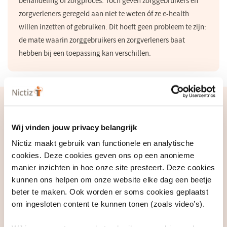
behandeling of zorgproces. Toch geven zorggebruikers en
zorgverleners geregeld aan niet te weten óf ze e-health
willen inzetten of gebruiken. Dit hoeft geen probleem te zijn:
de mate waarin zorggebruikers en zorgverleners baat
hebben bij een toepassing kan verschillen.
Handvatten om kansen te benutten
Om doelmatig gebruik van e-health te stimuleren, doen Nictiz en
Wij vinden jouw privacy belangrijk
het NIVEL een aantal aanbevelingen.
Nictiz maakt gebruik van functionele en analytische
cookies. Deze cookies geven ons op een anonieme
​​Zorgaanbieders kunnen helpen nut en noodzaak te
manier inzichten in hoe onze site presteert. Deze cookies
verhelderen voor patiënten, zodat duidelijk is waarom e-
kunnen ons helpen om onze website elke dag een beetje
health wordt ingezet, voor wie, met wie en op welk moment
beter te maken. Ook worden er soms cookies geplaatst
(formuleer visie en maak keuzes).
om ingesloten content te kunnen tonen (zoals video’s).
Overheid en ICT-leveranciers kunnen nog meer inzetten op