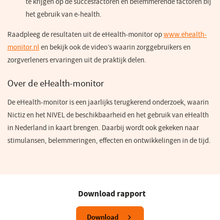
te krijgen op de succesfactoren en belemmerende factoren bij
het gebruik van e-health.
Raadpleeg de resultaten uit de eHealth-monitor op
www.ehealth-
monitor.nl
(opent
en bekijk ook de video’s waarin zorggebruikers en
zorgverleners ervaringen uit de praktijk delen.
in
een
Over de eHealth-monitor
nieuw
venster)
De eHealth-monitor is een jaarlijks terugkerend onderzoek, waarin
Nictiz en het NIVEL de beschikbaarheid en het gebruik van eHealth
in Nederland in kaart brengen. Daarbij wordt ook gekeken naar
stimulansen, belemmeringen, effecten en ontwikkelingen in de​ tijd. ​​
Download rapport
Download