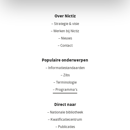
Over Nictiz
– Strategie & visie
– Werken bij Nictiz
– Nieuws
– Contact
Populaire onderwerpen
– Informatiestandaarden
– Zibs
– Terminologie
– Programma's
Direct naar
– Nationale bibliotheek
(opent
in
– Kwalificatiecentrum
een
– Publicaties