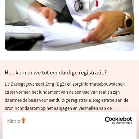
Hoe komen we tot eenduidige registratie?
De Basisgegevensset Zorg (BgZ) en zorginformatiebouwstenen
(zibs) vormen het fundament van de eenheid van taal en zijn
daarmee de basis voor eenduidige registratie. Registratie aan de
bron richt daarom op het aanjagen en versnellen van de
implementatie van de BgZ en zibs. Meer informatie over Registratie
aan de bron vind je op:
www.registratieaandebron.nl
(opent
.
in