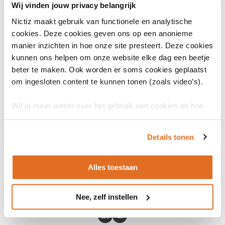
een
Wij vinden jouw privacy belangrijk
nieuw
Steun van het Zib-centrum
Nictiz maakt gebruik van functionele en analytische
venster)
cookies. Deze cookies geven ons op een anonieme
Het Zib-centrum van Nictiz ondersteunt partijen bij het gebruik van
manier inzichten in hoe onze site presteert. Deze cookies
zibs, van ontwikkeling tot en met toepassing in specifieke
kunnen ons helpen om onze website elke dag een beetje
zorgsituaties. Het Zib-centrum beoordeelt kandidaat-zibs,
beter te maken. Ook worden er soms cookies geplaatst
publiceert nieuwe zibs en belangrijke wijzigingen op bestaande
om ingesloten content te kunnen tonen (zoals video’s).
zibs. Nictiz stelt alle zibs beschikbaar via
www.zibs.nl
(opent
en via de
open source ontwikkelingstool ART-DECOR.
in
Wil je meer weten over het gebruik van cookies en hoe
Meer informatie zoals het toepassen van zibs, het indienen van
een
wij hier mee omgaan. Lees dan ons
privacy statement
of
wijzigingsverzoeken op bestaande zibs, ondersteuning bij het
het
cookiebeleid
.
nieuw
Details tonen
gebruik en toepassen van zibs vind je bij het
Zib-centrum
venster)
.
Alles toestaan
Nee, zelf instellen
LinkedIn
Youtube