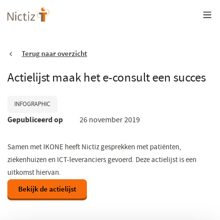
Overslaan
en
naar
de
inhoud
gaan
Terug naar overzicht
Actielijst maak het e-consult een succes
INFOGRAPHIC
Gepubliceerd op
26 november 2019
Samen met IKONE heeft Nictiz gesprekken met patiënten,
ziekenhuizen en ICT-leveranciers gevoerd. Deze actielijst is een
uitkomst hiervan.
Bekijk de actielijst