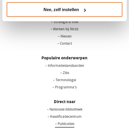
Nee, zelf instellen
Over Nictiz
– Strategie & visie
– Werken bij Nictiz
– Nieuws
– Contact
Populaire onderwerpen
– Informatiestandaarden
– Zibs
– Terminologie
– Programma's
Direct naar
– Nationale bibliotheek
(opent
in
– Kwalificatiecentrum
een
– Publicaties