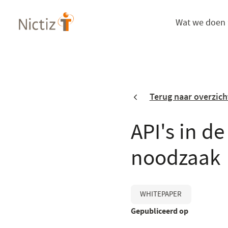
Overslaan
Wat we doen
en
naar
de
inhoud
gaan
Terug naar overzich
API's in d
noodzaak
WHITEPAPER
Gepubliceerd op