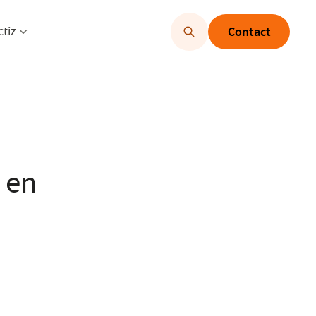
u openen
Menu openen
ctiz
Contact
 en