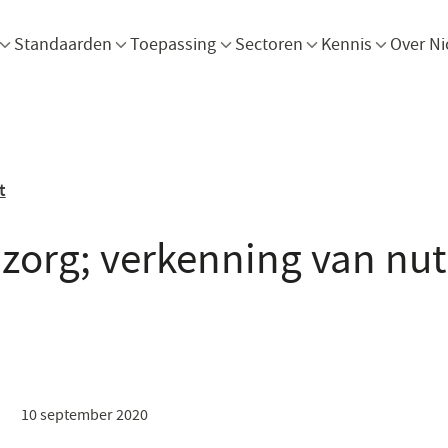
Menu openen
Menu openen
Menu openen
Menu openen
Men
Standaarden
Toepassing
Sectoren
Kennis
Over Ni
t
e zorg; verkenning van nut
10 september 2020