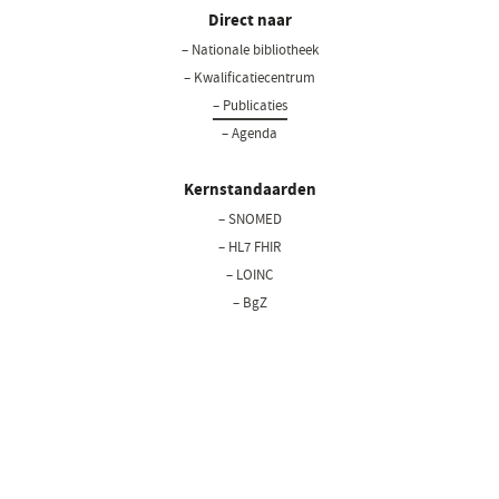
Direct naar
– Nationale bibliotheek
(opent
in
– Kwalificatiecentrum
een
– Publicaties
nieuw
– Agenda
venster)
Kernstandaarden
– SNOMED
– HL7 FHIR
– LOINC
– BgZ
Privacy statement
Cookiebeleid
Disclaimer
Bedrijfsgegevens
Copyright © 2026 Nictiz