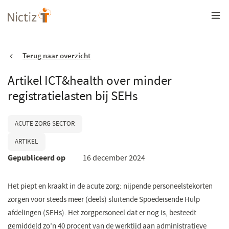
Overslaan
en
naar
de
inhoud
gaan
Terug naar overzicht
Artikel ICT&health over minder
registratielasten bij SEHs
ACUTE ZORG SECTOR
ARTIKEL
Gepubliceerd op
16 december 2024
Het piept en kraakt in de acute zorg: nijpende personeelstekorten
zorgen voor steeds meer (deels) sluitende Spoedeisende Hulp
afdelingen (SEHs). Het zorgpersoneel dat er nog is, besteedt
gemiddeld zo’n 40 procent van de werktijd aan administratieve