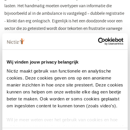
lasten. Het handmatig moeten overtypen van informatie die
bijvoorbeeld al in de ambulance is vastgelegd – dubbele registratie
- klinkt dan erg onlogisch. Eigenlijk is het een doodzonde voor een
sector die zo geteisterd wordt door tekorten en frustratie vanwege
administratieve lasten. Toch is dit nog steeds dé standaard manier
van werken in de acute zorg en dat heeft alles te maken met
vertrouwen. Lees het ICT&health artikel waarin Stijn Bruls hier
meer over vertelt.
Wij vinden jouw privacy belangrijk
Lees het artikel
Nictiz maakt gebruik van functionele en analytische
cookies. Deze cookies geven ons op een anonieme
manier inzichten in hoe onze site presteert. Deze cookies
kunnen ons helpen om onze website elke dag een beetje
beter te maken. Ook worden er soms cookies geplaatst
om ingesloten content te kunnen tonen (zoals video’s).
Wil je meer weten over het gebruik van cookies en hoe
wij hier mee omgaan. Lees dan ons
privacy statement
of