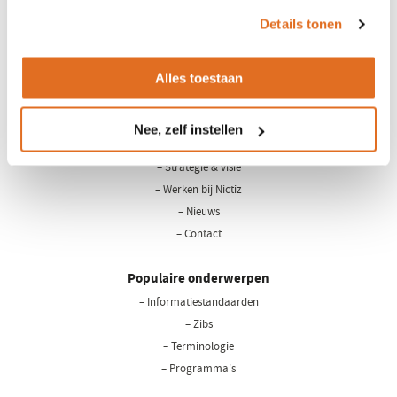
het
cookiebeleid
.
Details tonen
Alles toestaan
LinkedIn
Youtube
Nee, zelf instellen
Over Nictiz
– Strategie & visie
– Werken bij Nictiz
– Nieuws
– Contact
Populaire onderwerpen
– Informatiestandaarden
– Zibs
– Terminologie
– Programma's