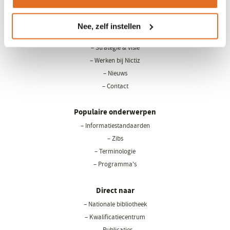
LinkedIn
Youtube
Nee, zelf instellen
Over Nictiz
– Strategie & visie
– Werken bij Nictiz
– Nieuws
– Contact
Populaire onderwerpen
– Informatiestandaarden
– Zibs
– Terminologie
– Programma's
Direct naar
– Nationale bibliotheek
(opent
in
– Kwalificatiecentrum
een
– Publicaties