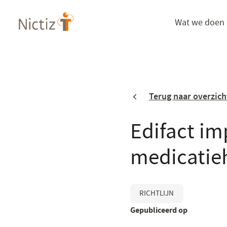
Overslaan
Wat we doen
en
naar
de
inhoud
gaan
Terug naar overzich
Edifact i
medicatieh
RICHTLIJN
Gepubliceerd op