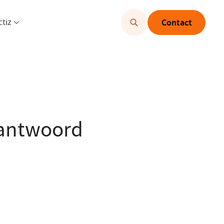
u openen
Menu openen
ctiz
Contact
 antwoord