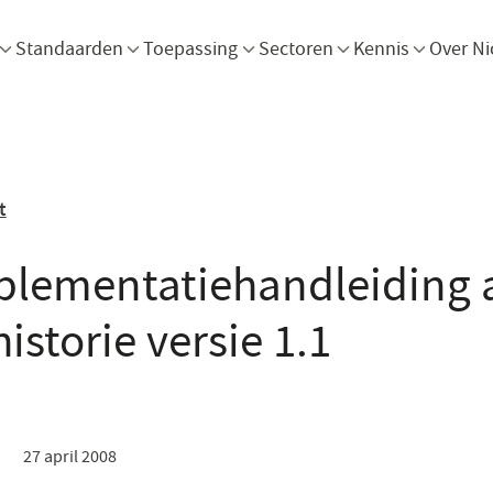
Menu openen
Menu openen
Menu openen
Menu openen
Men
Standaarden
Toepassing
Sectoren
Kennis
Over Ni
t
mplementatiehandleiding
istorie versie 1.1
27 april 2008