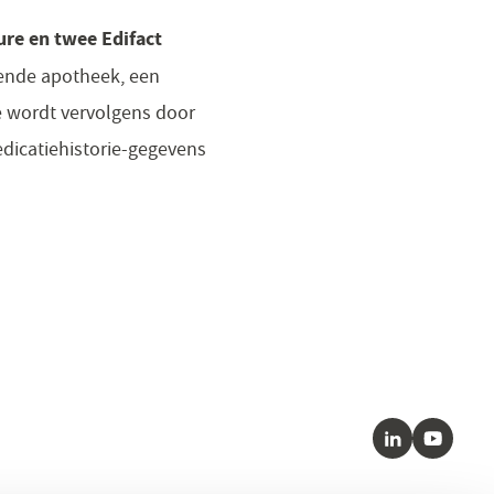
ure en twee Edifact
mende apotheek, een
ie wordt vervolgens door
dicatiehistorie-gegevens
LinkedIn
Youtube