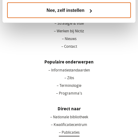
Nee, zelf instellen
Over Nictiz
– Strategie & visie
– Werken bij Nictiz
– Nieuws
– Contact
Populaire onderwerpen
– Informatiestandaarden
– Zibs
– Terminologie
– Programma's
Direct naar
– Nationale bibliotheek
(opent
in
– Kwalificatiecentrum
een
– Publicaties