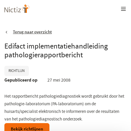
Overslaan
en
naar
de
inhoud
gaan
Terug naar overzicht
Edifact implementatiehandleiding
pathologierapportbericht
RICHTLIJN
Gepubliceerd op
27 mei 2008
Het rapportbericht pathologiediagnostiek wordt gebruikt door het
pathologie-laboratorium (PA-laboratorium) om de
huisarts/specialist elektronisch te informeren over de resultaten
van het pathologiediagnostisch onderzoek.
Bekijk richtlijnen