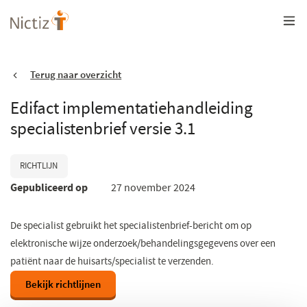
Overslaan
en
naar
de
inhoud
gaan
Terug naar overzicht
Edifact implementatiehandleiding
specialistenbrief versie 3.1
RICHTLIJN
Gepubliceerd op
27 november 2024
De specialist gebruikt het specialistenbrief-bericht om op
elektronische wijze onderzoek/behandelingsgegevens over een
patiënt naar de huisarts/specialist te verzenden.
Bekijk richtlijnen