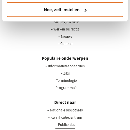
Nee, zelf instellen
Over Nictiz
– Strategie & visie
– Werken bij Nictiz
– Nieuws
– Contact
Populaire onderwerpen
– Informatiestandaarden
– Zibs
– Terminologie
– Programma's
Direct naar
– Nationale bibliotheek
(opent
in
– Kwalificatiecentrum
een
– Publicaties