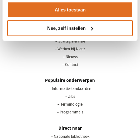
Alles toestaan
LinkedIn
Youtube
Nee, zelf instellen
Over Nictiz
– Strategie & visie
– Werken bij Nictiz
– Nieuws
– Contact
Populaire onderwerpen
– Informatiestandaarden
– Zibs
– Terminologie
– Programma's
Direct naar
– Nationale bibliotheek
(opent