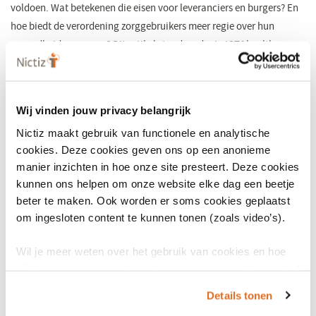
voldoen. Wat betekenen die eisen voor leveranciers en burgers? En
hoe biedt de verordening zorggebruikers meer regie over hun
gezondheidsgegevens? Dit artikel stond eerder in ICT&health
05/2025.
Lees het artikel
Wij vinden jouw privacy belangrijk
Nictiz maakt gebruik van functionele en analytische
cookies. Deze cookies geven ons op een anonieme
manier inzichten in hoe onze site presteert. Deze cookies
kunnen ons helpen om onze website elke dag een beetje
beter te maken. Ook worden er soms cookies geplaatst
om ingesloten content te kunnen tonen (zoals video’s).
Wil je meer weten over het gebruik van cookies en hoe
wij hier mee omgaan. Lees dan ons
privacy statement
of
het
cookiebeleid
.
Details tonen