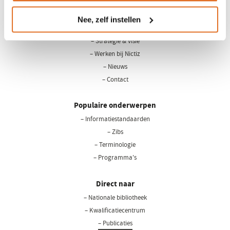
Nee, zelf instellen
Over Nictiz
– Strategie & visie
– Werken bij Nictiz
– Nieuws
– Contact
Populaire onderwerpen
– Informatiestandaarden
– Zibs
– Terminologie
– Programma's
Direct naar
– Nationale bibliotheek
(opent
in
– Kwalificatiecentrum
een
– Publicaties