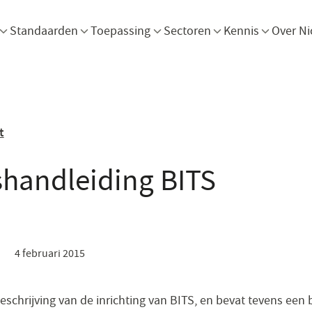
Menu openen
Menu openen
Menu openen
Menu openen
Men
Standaarden
Toepassing
Sectoren
Kennis
Over Ni
t
shandleiding BITS
4 februari 2015
schrijving van de inrichting van BITS, en bevat tevens een