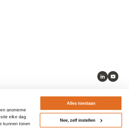
LinkedIn
Youtube
Kernstandaarden
Alles toestaan
 een anonieme
– SNOMED
site elke dag
Nee, zelf instellen
– HL7 FHIR
te kunnen tonen