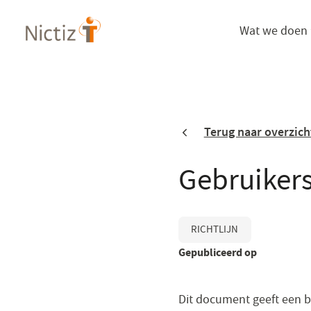
Overslaan
Wat we doen
en
naar
de
inhoud
gaan
Terug naar overzich
Gebruiker
RICHTLIJN
Gepubliceerd op
Dit document geeft een be