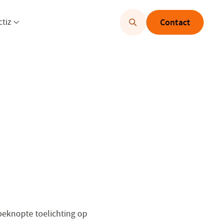
u openen
Menu openen
ctiz
Contact
 beknopte toelichting op