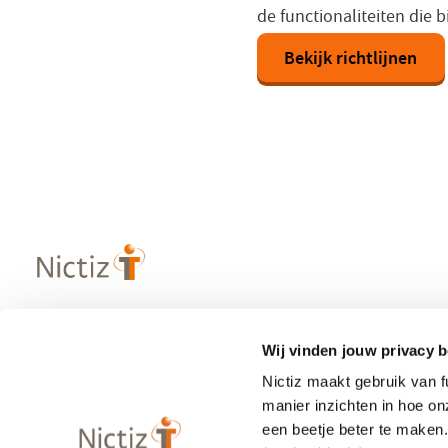
de functionaliteiten die 
Bekijk richtlijnen
Wij vinden jouw privacy b
Over Nictiz
Populaire
Nictiz maakt gebruik van 
– Strategie & visie
– Informatie
manier inzichten in hoe o
– Werken bij Nictiz
– Zibs
een beetje beter te maken