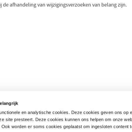
bij de afhandeling van wijzigingsverzoeken van belang zijn.
elangrijk
 onderwerpen
Direct naar
functionele en analytische cookies. Deze cookies geven ons op
standaarden
– Nationale bibliotheek
(opent
nze site presteert. Deze cookies kunnen ons helpen om onze web
in
– Kwalificatiecentrum
. Ook worden er soms cookies geplaatst om ingesloten content 
een