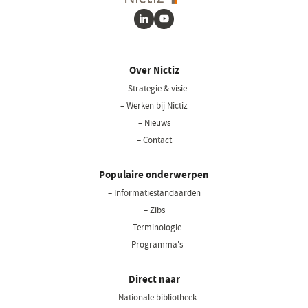
LinkedIn
Youtube
Over Nictiz
– Strategie & visie
– Werken bij Nictiz
– Nieuws
– Contact
Populaire onderwerpen
– Informatiestandaarden
– Zibs
– Terminologie
– Programma's
Direct naar
– Nationale bibliotheek
(opent