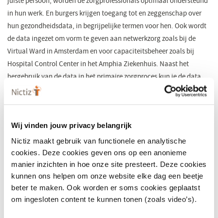
juiste persoon, worden de zorgprofessionals optimaal ondersteund
in hun werk. En burgers krijgen toegang tot en zeggenschap over
hun gezondheidsdata, in begrijpelijke termen voor hen. Ook wordt
de data ingezet om vorm te geven aan netwerkzorg zoals bij de
Virtual Ward in Amsterdam en voor capaciteitsbeheer zoals bij
Hospital Control Center in het Amphia Ziekenhuis. Naast het
hergebruik van de data in het primaire zorgproces kun je de data,
net als in de F1, gebruiken voor verbetering en vernieuwing. Dit
omvat het leren en verbeteren via dashboards, benchmarking,
kwaliteitsregisters en onderzoek. Voor al deze doeleinden is het
Wij vinden jouw privacy belangrijk
beschikbaar hebben van data essentieel.
Nictiz maakt gebruik van functionele en analytische
Verschillen
cookies. Deze cookies geven ons op een anonieme
manier inzichten in hoe onze site presteert. Deze cookies
Het verschil tussen de F1 en gezondheidzorg ligt in het type data
kunnen ons helpen om onze website elke dag een beetje
dat men gebruikt en met name de privacygevoeligheid. Niet dat de
beter te maken. Ook worden er soms cookies geplaatst
F1 -teams niet bezorgd zijn over datalekken: er is grote concurrentie
om ingesloten content te kunnen tonen (zoals video’s).
tussen de teams en zorgvuldig en veilig omgaan met data is