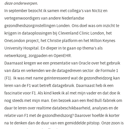
deze onderwerpen.
In september bezocht ik samen met collega’s van Nictiz en
vertegenwoordigers van andere Nederlandse
gezondheidszorginstellingen Londen. Ons doel was om inzicht te
krijgen in dataoplossingen bij Clevenland Clinic London, het
OneLondon project, het Christie platform en het Milton Keynes
University Hospital. En dieper in te gaan op thema’s als
netwerkzorg, zorgpaden en OpenEHR.
Daarnaast kregen we een presentatie van Oracle over het gebruik
van data en verkenden we de datagedreven sector: de Formule 1
(F1). Ik was met name geïnteresseerd wat de gezondheidzorg kan
leren van de F1 wat betreft datagebruik. Daarnaast heb ik een
fascinatie voor F1. Als kind keek ik al met mijn vader en dat doe ik
nog steeds met mijn man. Een bezoek aan een Red Bull-fabriek om
daar te leren over realtime databeschikbaarheid, analyses en de
relatie van F1 met de gezondheidszorg? Daarover hoefde ik korter
na te denken dan de duur van een gemiddelde pitstop. Onze zoon is