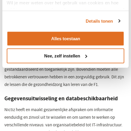
cruciaal. Echter, bandenspanning, motorprestaties en
Wil je meer weten over het gebruik van cookies en hoe
brandstofniveau zijn een andere soort data dan persoonlijke
wij hier mee omgaan. Lees dan ons
privacy statement
of
gezondheidsgegevens. Bovendien is er verschil in standaardisatie
het
cookiebeleid
.
Details tonen
van de gegevens: sector- en rondetijden legt men standaard in
minuten en seconden vast. Bij diagnoses en medische ingrepen
Alles toestaan
gebeurt dat nog op verschillende manieren. Soms vrije tekst, soms
gestandaardiseerd met bijvoorbeeld SNOMED of ICD-10. Belangrijk
om te benadrukken: voordat je data beschikbaar kunt stellen en
Nee, zelf instellen
effectief kunt inzetten voor educatie en verbetering, moet deze
gestandaardiseerd en toegankelijk zijn. Bovendien moeten alle
betrokkenen vertrouwen hebben in een zorgvuldig gebruik. Dit zijn
de lessen die de gezondheidzorg kan leren van de F1.
Gegevensuitwisseling en databeschikbaarheid
Nictiz heeft en maakt gezamenlijke afspraken om informatie
eenduidig en zinvol uit te wisselen en om samen te werken op
verschillende niveaus: van organisatiebeleid tot IT-infrastructuur.