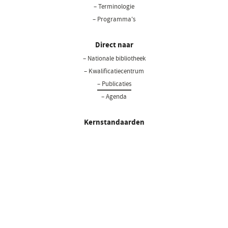
– Terminologie
– Programma's
Direct naar
– Nationale bibliotheek
(opent
in
– Kwalificatiecentrum
een
– Publicaties
nieuw
– Agenda
venster)
Kernstandaarden
– SNOMED
– HL7 FHIR
– LOINC
– BgZ