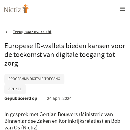
Overslaan
en
naar
de
inhoud
gaan
Terug naar overzicht
Europese ID-wallets bieden kansen voor
de toekomst van digitale toegang tot
zorg
PROGRAMMA DIGITALE TOEGANG
ARTIKEL
Gepubliceerd op
24 april 2024
In gesprek met Gertjan Bouwers (Ministerie van
Binnenlandse Zaken en Koninkrijksrelaties) en Bob
van Os (Nictiz)