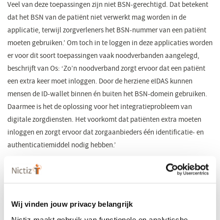
Veel van deze toepassingen zijn niet BSN-gerechtigd. Dat betekent
dat het BSN van de patiënt niet verwerkt mag worden in de
applicatie, terwijl zorgverleners het BSN-nummer van een patiënt
moeten gebruiken.’ Om toch in te loggen in deze applicaties worden
er voor dit soort toepassingen vaak noodverbanden aangelegd,
beschrijft van Os: ‘Zo’n noodverband zorgt ervoor dat een patiënt
een extra keer moet inloggen. Door de herziene eIDAS kunnen
mensen de ID-wallet binnen én buiten het BSN-domein gebruiken.
Daarmee is het de oplossing voor het integratieprobleem van
digitale zorgdiensten. Het voorkomt dat patiënten extra moeten
inloggen en zorgt ervoor dat zorgaanbieders één identificatie- en
authenticatiemiddel nodig hebben.’
Gemak voor patiënten, efficiëntie in de zorg
Ook in de zorggerelateerde context biedt de ID-wallet voordelen.
Gertjan Bouwers benoemt: ‘Ik vergeet mijn European Health
Wij vinden jouw privacy belangrijk
Insurance-card (EHIC) nog weleens als ik binnen Europa op
Nictiz maakt gebruik van functionele en analytische