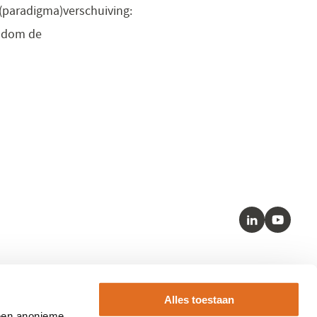
(paradigma)verschuiving:
ondom de
LinkedIn
Youtube
Kernstandaarden
Alles toestaan
– SNOMED
 een anonieme