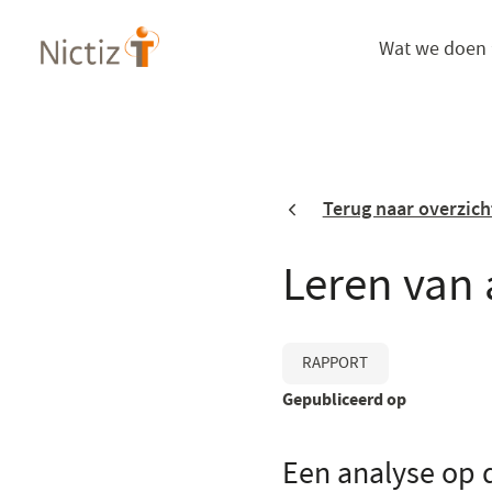
Overslaan
Wat we doen
en
naar
de
inhoud
gaan
Terug naar overzich
Leren van 
RAPPORT
Gepubliceerd op
Een analyse op 