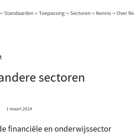
Menu openen
Menu openen
Menu openen
Menu openen
Men
Standaarden
Toepassing
Sectoren
Kennis
Over Ni
t
andere sectoren
1 maart 2024
de financiële en onderwijssector