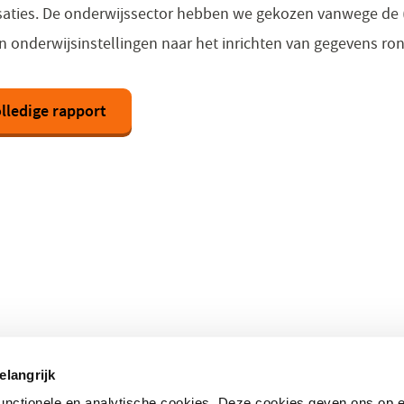
saties. De onderwijssector hebben we gekozen vanwege de 
en onderwijsinstellingen naar het inrichten van gegevens r
lledige rapport
 onderwerpen
Direct naar
elangrijk
standaarden
– Nationale bibliotheek
(opent
functionele en analytische cookies. Deze cookies geven ons op