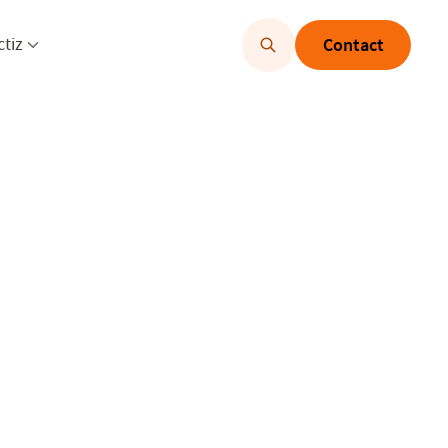
u openen
Menu openen
ctiz
Contact