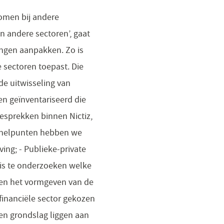
nomen bij andere
an andere sectoren’, gaat
ingen aanpakken. Zo is
 sectoren toepast. Die
de uitwisseling van
en geïnventariseerd die
gesprekken binnen Nictiz,
 knelpunten hebben we
ing; - Publieke-private
 is te onderzoeken welke
 en het vormgeven van de
financiële sector gekozen
ten grondslag liggen aan