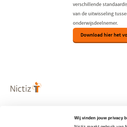
verschillende standaardi
van de uitwisseling tuss
onderwijsdeelnemer.
Download hier het vo
Over Nictiz
Populaire
Wij vinden jouw privacy b
– Strategie & visie
– Informatie
Nictiz maakt gebruik van 