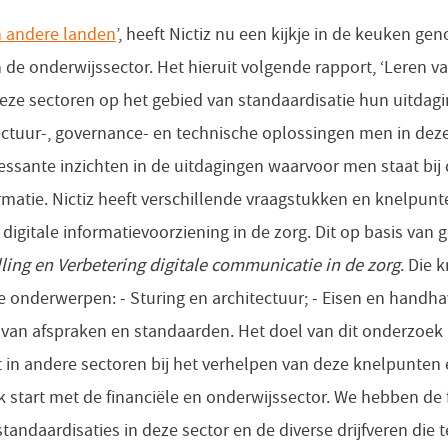
n andere landen
’, heeft Nictiz nu een kijkje in de keuken ge
n de onderwijssector. Het hieruit volgende rapport, ‘Leren v
deze sectoren op het gebied van standaardisatie hun uitdag
ctuur-, governance- en technische oplossingen men in deze
essante inzichten in de uitdagingen waarvoor men staat bij 
rmatie. Nictiz heeft verschillende vraagstukken en knelpunt
digitale informatievoorziening in de zorg. Dit op basis van 
ling en Verbetering digitale communicatie in de zorg
. Die
 onderwerpen: - Sturing en architectuur; - Eisen en handhav
van afspraken en standaarden. Het doel van dit onderzoek
in andere sectoren bij het verhelpen van deze knelpunten
start met de financiële en onderwijssector. We hebben de 
andaardisaties in deze sector en de diverse drijfveren die 