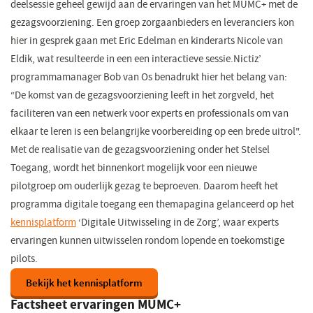
deelsessie geheel gewijd aan de ervaringen van het MUMC+ met de
gezagsvoorziening. Een groep zorgaanbieders en leveranciers kon
hier in gesprek gaan met Eric Edelman en kinderarts Nicole van
Eldik, wat resulteerde in een een interactieve sessie.Nictiz’
programmamanager Bob van Os benadrukt hier het belang van:
“De komst van de gezagsvoorziening leeft in het zorgveld, het
faciliteren van een netwerk voor experts en professionals om van
elkaar te leren is een belangrijke voorbereiding op een brede uitrol".
Met de realisatie van de gezagsvoorziening onder het Stelsel
Toegang, wordt het binnenkort mogelijk voor een nieuwe
pilotgroep om ouderlijk gezag te beproeven. Daarom heeft het
programma digitale toegang een themapagina gelanceerd op het
kennisplatform
(opent
‘Digitale Uitwisseling in de Zorg’, waar experts
ervaringen kunnen uitwisselen rondom lopende en toekomstige
in
pilots.
een
nieuw
Bekijk het kennisplatform
(opent
in
venster)
Factsheet ervaringen MUMC+
een