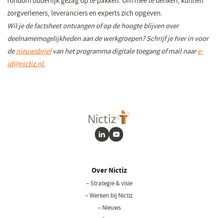
rondom ouderlijk gezag op te pakken. Om mee te denken, kunnen
zorgverleners, leveranciers en experts zich opgeven.
Wil je de factsheet ontvangen of op de hoogte blijven over
deelnamemogelijkheden aan de werkgroepen? Schrijf je hier in voor
de
nieuwsbrief
(opent
van het programma digitale toegang of mail naar
e-
id@nictiz.nl
.
(opent
in
in
een
een
nieuw
nieuw
venster)
venster)
LinkedIn
Youtube
Over Nictiz
– Strategie & visie
– Werken bij Nictiz
– Nieuws