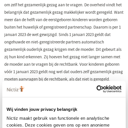
om zelf het gezamenlijk gezag aan te vragen. De overheid vindt het
belangrijk dat gezamenlijk gezag makkelijker wordt geregeld. Want
meer dan de helft van de eerstgeboren kinderen worden geboren
buiten het huwelijk of geregistreerd partnerschap. Daarom is per 1
januari 2023 de wet gewijzigd. Sinds 1 januari 2023 geldt dat
ongehuwde en niet-geregistreerde partners automatisch
gezamenlijk ouderlijk gezag krijgen met de moeder. Dit gebeurt als
zij hun kind erkennen. Zij hoeven het gezag niet langer samen met
de moeder aan te vragen bij de rechtbank. Voor kinderen geboren
vóór 1 januari 2023 geldt nog wel dat ouders zelf gezamenlijk gezag
moeten aanvragen bij de rechtbank, als dat niet is geregeld.
Meer informatie
(opent
in
Feedback
een
nieuw
venster)
Een deel van de ouders en verzorgers bij wie het gezag niet kan
Wij vinden jouw privacy belangrijk
worden vastgesteld bij een inlogpoging kan door het achterhalen
Nictiz maakt gebruik van functionele en analytische
van deze nieuwe verklaring weer op weg worden geholpen.
cookies. Deze cookies geven ons op een anonieme