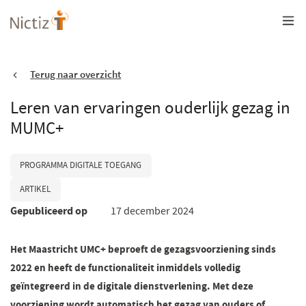
Overslaan
en
naar
de
inhoud
gaan
Terug naar overzicht
Leren van ervaringen ouderlijk gezag in
MUMC+
PROGRAMMA DIGITALE TOEGANG
ARTIKEL
Gepubliceerd op
17 december 2024
Het Maastricht UMC+ beproeft de gezagsvoorziening sinds
2022 en heeft de functionaliteit inmiddels volledig
geïntegreerd in de digitale dienstverlening. Met deze
voorziening wordt automatisch het gezag van ouders of