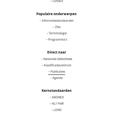
– Contact
Populaire onderwerpen
– Informatiestandaarden
– Zibs
– Terminologie
– Programma's
Direct naar
– Nationale bibliotheek
(opent
in
– Kwalificatiecentrum
een
– Publicaties
nieuw
– Agenda
venster)
Kernstandaarden
– SNOMED
– HL7 FHIR
– LOINC