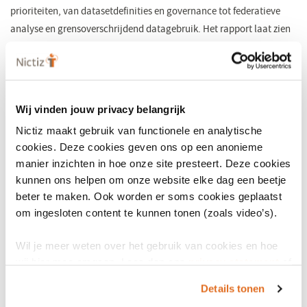
prioriteiten, van datasetdefinities en governance tot federatieve
analyse en grensoverschrijdend datagebruik. Het rapport laat zien
waar verdere concretisering, samenwerking en praktische
uitwerking nodig zijn om de EHDS-doelstellingen te realiseren.
Lees de publicatie
Wij vinden jouw privacy belangrijk
Nictiz maakt gebruik van functionele en analytische
cookies. Deze cookies geven ons op een anonieme
manier inzichten in hoe onze site presteert. Deze cookies
kunnen ons helpen om onze website elke dag een beetje
beter te maken. Ook worden er soms cookies geplaatst
om ingesloten content te kunnen tonen (zoals video’s).
Wil je meer weten over het gebruik van cookies en hoe
wij hier mee omgaan. Lees dan ons
privacy statement
of
het
cookiebeleid
.
Details tonen