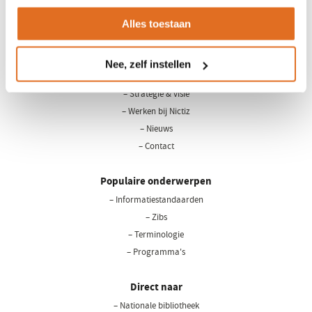
Alles toestaan
LinkedIn
Youtube
Nee, zelf instellen
Over Nictiz
– Strategie & visie
– Werken bij Nictiz
– Nieuws
– Contact
Populaire onderwerpen
– Informatiestandaarden
– Zibs
– Terminologie
– Programma's
Direct naar
– Nationale bibliotheek
(opent