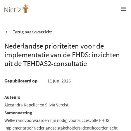
Overslaan
en
naar
de
inhoud
gaan
Terug naar overzicht
Nederlandse prioriteiten voor de
implementatie van de EHDS: inzichten
uit de TEHDAS2-consultatie
Gepubliceerd op
11 juni 2026
Auteurs
Alexandra Kapeller en Silvia Verelst
Samenvatting
Welke randvoorwaarden zijn nodig voor succesvolle EHDS-
implementatie? Nederlandse stakeholders identificeerden acht