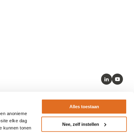
LinkedIn
Youtube
Kernstandaarden
Alles toestaan
 een anonieme
– SNOMED
site elke dag
Nee, zelf instellen
– HL7 FHIR
te kunnen tonen
– LOINC