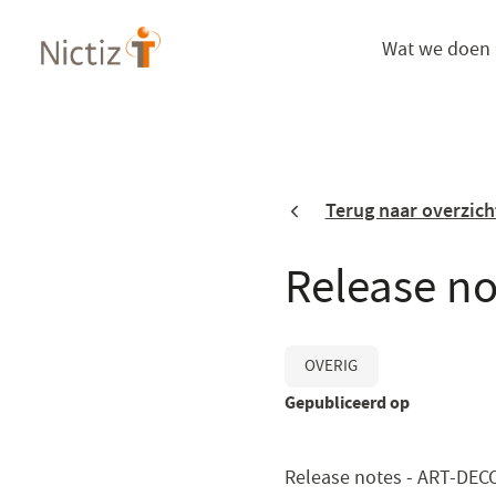
Overslaan
Wat we doen
en
naar
de
inhoud
gaan
Terug naar overzich
Release n
OVERIG
Gepubliceerd op
Release notes ‒ ART-DECO