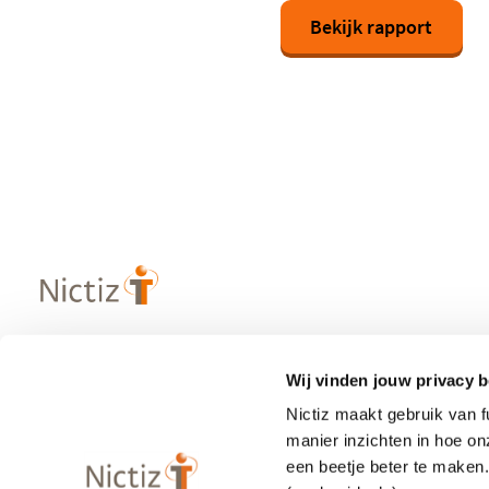
Bekijk rapport
Wij vinden jouw privacy b
Over Nictiz
Populaire
Nictiz maakt gebruik van 
– Strategie & visie
– Informatie
manier inzichten in hoe o
– Werken bij Nictiz
– Zibs
een beetje beter te maken
– Nieuws
– Terminologi