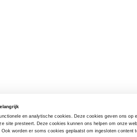
elangrijk
 onderwerpen
Direct naar
functionele en analytische cookies. Deze cookies geven ons op
standaarden
– Nationale bibliotheek
(opent
nze site presteert. Deze cookies kunnen ons helpen om onze web
in
– Kwalificatiecentrum
. Ook worden er soms cookies geplaatst om ingesloten content 
een
e
– Publicaties