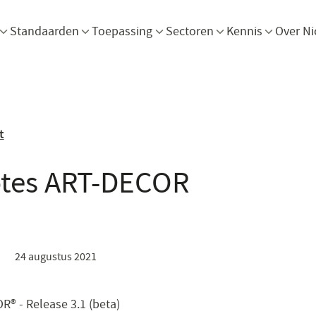
Menu openen
Menu openen
Menu openen
Menu openen
Men
Standaarden
Toepassing
Sectoren
Kennis
Over Ni
t
otes ART-DECOR
24 augustus 2021
R® - Release 3.1 (beta)