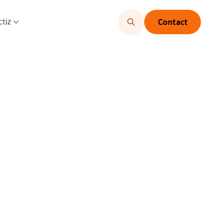
u openen
Menu openen
ctiz
Contact