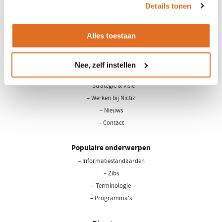
Details tonen
Alles toestaan
LinkedIn
Youtube
Nee, zelf instellen
Over Nictiz
– Strategie & visie
– Werken bij Nictiz
– Nieuws
– Contact
Populaire onderwerpen
– Informatiestandaarden
– Zibs
– Terminologie
– Programma's