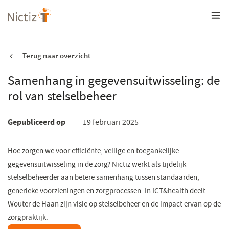
Overslaan
en
naar
de
inhoud
gaan
Terug naar overzicht
Samenhang in gegevensuitwisseling: de
rol van stelselbeheer
Gepubliceerd op
19 februari 2025
Hoe zorgen we voor efficiënte, veilige en toegankelijke
gegevensuitwisseling in de zorg? Nictiz werkt als tijdelijk
stelselbeheerder aan betere samenhang tussen standaarden,
generieke voorzieningen en zorgprocessen. In ICT&health deelt
Wouter de Haan zijn visie op stelselbeheer en de impact ervan op de
zorgpraktijk.