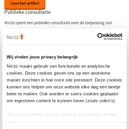
Lees het artikel
Publieke consultatie
Nictiz opent een publieke consultatie over de toepassing van
Stelselcriteria, een instrument om de kwaliteit en de samenhang
tussen standaarden in gezondheidsinformatiestelsel te bevorderen.
De consultatie loopt tot en met 23 maart 2025 en loopt via de
hier
(opent
consultatie-omgeving van de Nationale bibliotheek. Dien
je
Wij vinden jouw privacy belangrijk
in
reactie in.
Nictiz maakt gebruik van functionele en analytische
een
cookies. Deze cookies geven ons op een anonieme
nieuw
manier inzichten in hoe onze site presteert. Deze cookies
venster
kunnen ons helpen om onze website elke dag een beetje
beter te maken. Ook worden er soms cookies geplaatst
om ingesloten content te kunnen tonen (zoals video’s).
Wil je meer weten over het gebruik van cookies en hoe
wij hier mee omgaan. Lees dan ons
privacy statement
of
het
cookiebeleid
.