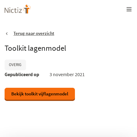
Overslaan
en
naar
de
inhoud
gaan
Terug naar overzicht
Toolkit lagenmodel
OVERIG
Gepubliceerd op
3 november 2021
Bekijk toolkit vijflagenmodel