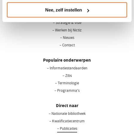
Nee, zelf instellen
Over Nictiz
– Strategie & visie
– Werken bij Nictiz
– Nieuws
– Contact
Populaire onderwerpen
– Informatiestandaarden
– Zibs
– Terminologie
– Programma's
Direct naar
– Nationale bibliotheek
(opent
in
– Kwalificatiecentrum
een
– Publicaties