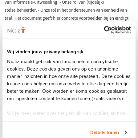
van informatie-uitwisseling; - Onze rol van (tijdelijk)
stelselbeheerder; - Onze rol in het ondersteunen van eenheid van
taal. Het document geeft hier concrete voorbeelden bij en eindigt
hoe
we dat doen: onafhankelijk en onpartijdig is maximale
verbinding.
Bekijk hier de publicatie
Wij vinden jouw privacy belangrijk
Nictiz maakt gebruik van functionele en analytische
cookies. Deze cookies geven ons op een anonieme
manier inzichten in hoe onze site presteert. Deze cookies
kunnen ons helpen om onze website elke dag een beetje
beter te maken. Ook worden er soms cookies geplaatst
om ingesloten content te kunnen tonen (zoals video’s).
Wil je meer weten over het gebruik van cookies en hoe
wij hier mee omgaan. Lees dan ons
privacy statement
of
het
cookiebeleid
.
Details tonen