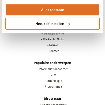
Alles toestaan
LinkedIn
Youtube
Nee, zelf instellen
Over Nictiz
– Strategie & visie
– Werken bij Nictiz
– Nieuws
– Contact
Populaire onderwerpen
– Informatiestandaarden
– Zibs
– Terminologie
– Programma's
Direct naar
– Nationale bibliotheek
(opent