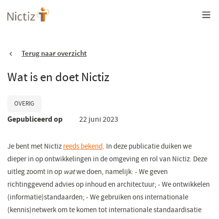
Overslaan
en
naar
de
inhoud
gaan
Terug naar overzicht
Wat is en doet Nictiz
OVERIG
Gepubliceerd op
22 juni 2023
Je bent met Nictiz
reeds bekend
. In deze publicatie duiken we
dieper in op ontwikkelingen in de omgeving en rol van Nictiz. Deze
uitleg zoomt in op
wat
we doen, namelijk: - We geven
richtinggevend advies op inhoud en architectuur; - We ontwikkelen
(informatie)standaarden; - We gebruiken ons internationale
(kennis)netwerk om te komen tot internationale standaardisatie