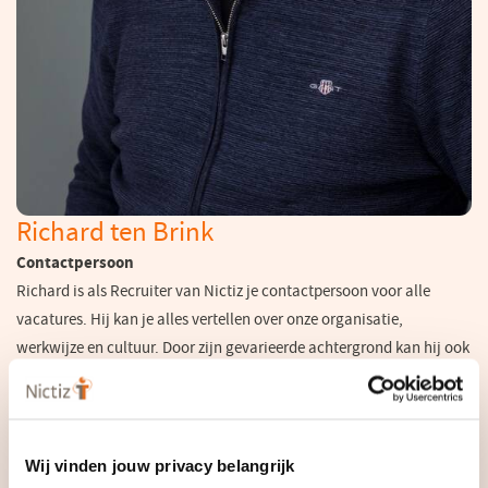
Richard ten Brink
Contactpersoon
Richard is als Recruiter van Nictiz je contactpersoon voor alle
vacatures. Hij kan je alles vertellen over onze organisatie,
werkwijze en cultuur. Door zijn gevarieerde achtergrond kan hij ook
voor vrijwel alle vacatures een klein stapje mee de inhoud in, ook
als het technisch wordt. Als je besluit om te reageren op een van
onze vacatures zal hij ervoor zorgen dat het proces soepel en prettig
verloopt.
Wij vinden jouw privacy belangrijk