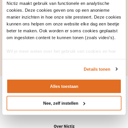
Het centrale motto:
wij solliciteren ook bij jou!
Wij kunnen vrij goed
Nictiz maakt gebruik van functionele en analytische
inschatten of het werk past bij jouw kennis en talenten en samen
cookies. Deze cookies geven ons op een anonieme
komen we wel tot een conclusie over de match tussen onze cultuur
manier inzichten in hoe onze site presteert. Deze cookies
en jou als mens. De vraag of je ook gelukkig zult worden van het
kunnen ons helpen om onze website elke dag een beetje
werken bij Nictiz kan je alleen zelf beantwoorden, dus we moedigen
beter te maken. Ook worden er soms cookies geplaatst
om ingesloten content te kunnen tonen (zoals video’s).
je aan om ons kritisch te bevragen.
Bel of mail Richard vooral als je meer wilt weten over werken bij
Wil je meer weten over het gebruik van cookies en hoe
Nictiz. Hij staat je graag te woord.
wij hier mee omgaan. Lees dan ons
privacy statement
of
Bekijk ons totaalaanbod vacatures
(opent
het
cookiebeleid
.
in
Details tonen
een
nieuw
venster)
Alles toestaan
Nee, zelf instellen
LinkedIn
Youtube
Over Nictiz