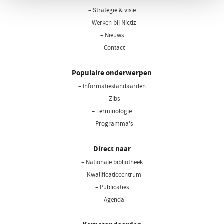
– Strategie & visie
– Werken bij Nictiz
– Nieuws
– Contact
Populaire onderwerpen
– Informatiestandaarden
– Zibs
– Terminologie
– Programma's
Direct naar
– Nationale bibliotheek
(opent
in
– Kwalificatiecentrum
een
– Publicaties
nieuw
– Agenda
venster)